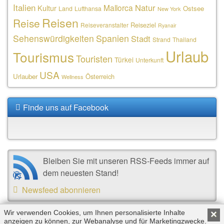
Italien
Natur
Mallorca
Kultur
Ostsee
Land
Lufthansa
New York
Reisen
Reise
Reiseziel
Reiseveranstalter
Ryanair
Sehenswürdigkeiten
Spanien
Stadt
Strand
Thailand
Urlaub
Tourismus
Touristen
Türkei
Unterkunft
USA
Urlauber
Österreich
Wellness
Finde uns auf Facebook
Bleiben Sie mit unseren RSS-Feeds immer auf
dem neuesten Stand!
Newsfeed abonnieren
Wir verwenden Cookies, um Ihnen personalisierte Inhalte
×
anzeigen zu können, zur Webanalyse und für Marketingzwecke.
Copyright © 2026 by Triplemind GmbH. Alle Rechte