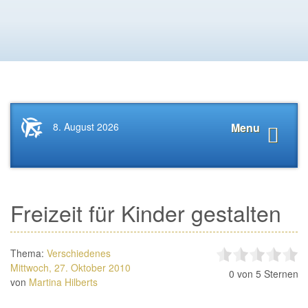
Startseite
Navigat
8. August 2026
Menu
News.Tourismus.com
anzeige
Freizeit für Kinder gestalten
Thema:
Verschiedenes
Mittwoch, 27. Oktober 2010
0
von 5 Sternen
von
Martina Hilberts