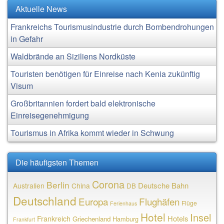
Aktuelle News
Frankreichs Tourismusindustrie durch Bombendrohungen
in Gefahr
Waldbrände an Siziliens Nordküste
Touristen benötigen für Einreise nach Kenia zukünftig
Visum
Großbritannien fordert bald elektronische
Einreisegenehmigung
Tourismus in Afrika kommt wieder in Schwung
Die häufigsten Themen
Corona
Berlin
Deutsche Bahn
Australien
China
DB
Deutschland
Europa
Flughäfen
Flüge
Ferienhaus
Hotel
Insel
Frankreich
Hotels
Griechenland
Hamburg
Frankfurt