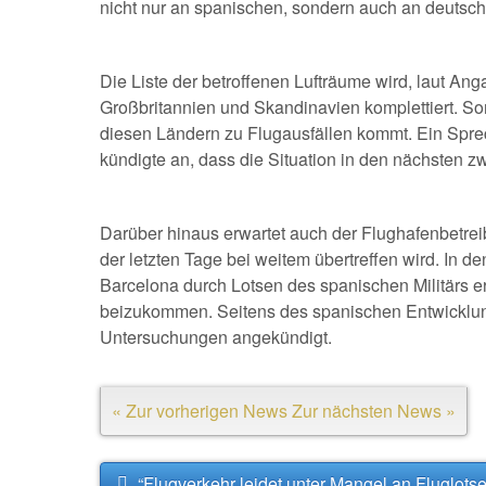
nicht nur an spanischen, sondern auch an deutsc
Die Liste der betroffenen Lufträume wird, laut An
Großbritannien und Skandinavien komplettiert. So
diesen Ländern zu Flugausfällen kommt. Ein Spre
kündigte an, dass die Situation in den nächsten z
Darüber hinaus erwartet auch der Flughafenbetr
der letzten Tage bei weitem übertreffen wird. In d
Barcelona durch Lotsen des spanischen Militärs er
beizukommen. Seitens des spanischen Entwicklu
Untersuchungen angekündigt.
« Zur vorherigen News
Zur nächsten News »
“Flugverkehr leidet unter Mangel an Fluglot