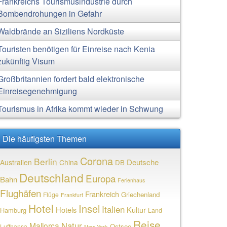
Frankreichs Tourismusindustrie durch
Bombendrohungen in Gefahr
Waldbrände an Siziliens Nordküste
Touristen benötigen für Einreise nach Kenia
zukünftig Visum
Großbritannien fordert bald elektronische
Einreisegenehmigung
Tourismus in Afrika kommt wieder in Schwung
Die häufigsten Themen
Corona
Berlin
Deutsche
Australien
China
DB
Deutschland
Europa
Bahn
Ferienhaus
Flughäfen
Frankreich
Griechenland
Flüge
Frankfurt
Hotel
Insel
Italien
Hotels
Kultur
Hamburg
Land
Reise
Natur
Mallorca
Ostsee
Lufthansa
New York