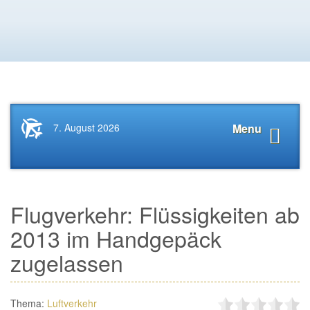
Startseite
Navigat
7. August 2026
Menu
News.Tourismus.com
anzeige
Flugverkehr: Flüssigkeiten ab
2013 im Handgepäck
zugelassen
Thema:
Luftverkehr