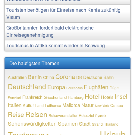
Touristen benötigen für Einreise nach Kenia zukünftig
Visum
Großbritannien fordert bald elektronische
Einreisegenehmigung
Tourismus in Afrika kommt wieder in Schwung
Die häufigsten Themen
Corona
Berlin
Deutsche Bahn
Australien
China
DB
Deutschland
Europa
Flughäfen
Flüge
Ferienhaus
Hotel
Insel
Frankreich
Hotels
Griechenland
Hamburg
Frankfurt
Italien
Natur
Mallorca
Kultur
Ostsee
Land
Lufthansa
New York
Reisen
Reise
Reiseziel
Reiseveranstalter
Ryanair
Sehenswürdigkeiten
Spanien
Stadt
Strand
Thailand
Urlaub
Tourismus