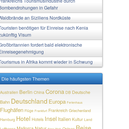
Frankreichs Tourismusindustrie durch
Bombendrohungen in Gefahr
Waldbrände an Siziliens Nordküste
Touristen benötigen für Einreise nach Kenia
zukünftig Visum
Großbritannien fordert bald elektronische
Einreisegenehmigung
Tourismus in Afrika kommt wieder in Schwung
Die häufigsten Themen
Corona
Berlin
Deutsche
Australien
China
DB
Deutschland
Europa
Bahn
Ferienhaus
Flughäfen
Frankreich
Griechenland
Flüge
Frankfurt
Hotel
Insel
Italien
Hotels
Kultur
Hamburg
Land
Reise
Natur
Mallorca
Ostsee
Lufthansa
New York