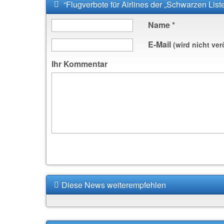
“Flugverbote für Airlines der „Schwarzen List
Name
*
E-Mail
(wird nicht ver
Ihr Kommentar
Diese News weiterempfehlen