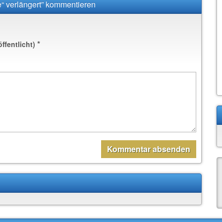
e“ verlängert” kommentieren
*
öffentlicht)