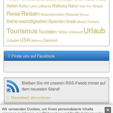
Italien
Natur
Mallorca
Kultur
Ostsee
Land
Lufthansa
New York
Reisen
Reise
Reiseziel
Reiseveranstalter
Ryanair
Sehenswürdigkeiten
Spanien
Stadt
Strand
Thailand
Urlaub
Tourismus
Touristen
Türkei
Unterkunft
USA
Urlauber
Österreich
Wellness
Finde uns auf Facebook
Bleiben Sie mit unseren RSS-Feeds immer auf
dem neuesten Stand!
Newsfeed abonnieren
Wir verwenden Cookies, um Ihnen personalisierte Inhalte
×