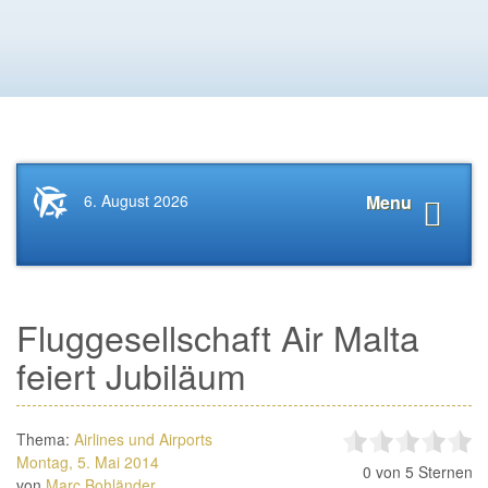
Startseite
Navigat
6. August 2026
Menu
News.Tourismus.com
anzeige
Fluggesellschaft Air Malta
feiert Jubiläum
Thema:
Airlines und Airports
Montag, 5. Mai 2014
0
von 5 Sternen
von
Marc Bohländer