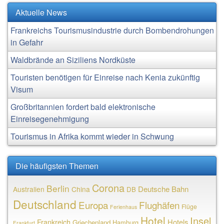
Aktuelle News
Frankreichs Tourismusindustrie durch Bombendrohungen
in Gefahr
Waldbrände an Siziliens Nordküste
Touristen benötigen für Einreise nach Kenia zukünftig
Visum
Großbritannien fordert bald elektronische
Einreisegenehmigung
Tourismus in Afrika kommt wieder in Schwung
Die häufigsten Themen
Corona
Berlin
Deutsche Bahn
Australien
China
DB
Deutschland
Europa
Flughäfen
Flüge
Ferienhaus
Hotel
Insel
Frankreich
Hotels
Griechenland
Hamburg
Frankfurt