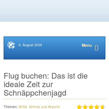
Startseite
Navigat
6. August 2026
Menu
News.Tourismus.com
anzeige
Flug buchen: Das ist die
ideale Zeit zur
Schnäppchenjagd
Themen:
Afrika
Airlines und Airports