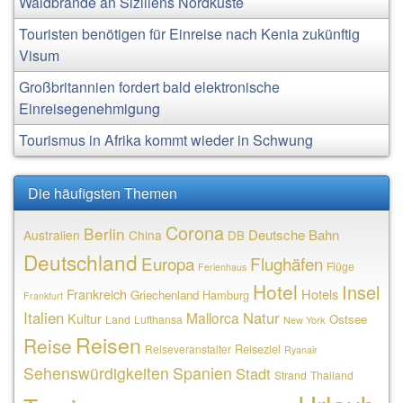
Waldbrände an Siziliens Nordküste
Touristen benötigen für Einreise nach Kenia zukünftig
Visum
Großbritannien fordert bald elektronische
Einreisegenehmigung
Tourismus in Afrika kommt wieder in Schwung
Die häufigsten Themen
Corona
Berlin
Deutsche Bahn
Australien
China
DB
Deutschland
Europa
Flughäfen
Flüge
Ferienhaus
Hotel
Insel
Frankreich
Hotels
Griechenland
Hamburg
Frankfurt
Italien
Natur
Mallorca
Kultur
Ostsee
Land
Lufthansa
New York
Reisen
Reise
Reiseziel
Reiseveranstalter
Ryanair
Sehenswürdigkeiten
Spanien
Stadt
Strand
Thailand