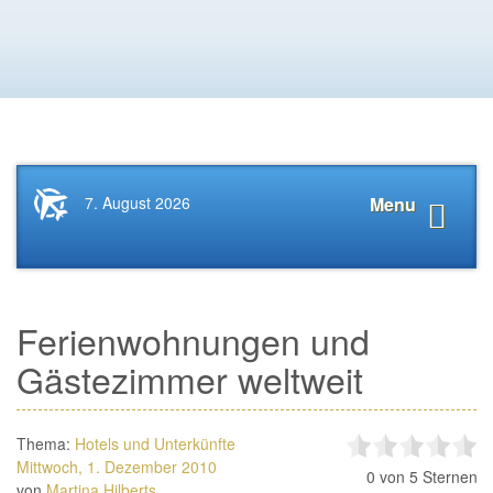
Startseite
Navigat
7. August 2026
Menu
News.Tourismus.com
anzeige
Ferienwohnungen und
Gästezimmer weltweit
Thema:
Hotels und Unterkünfte
Mittwoch, 1. Dezember 2010
0
von 5 Sternen
von
Martina Hilberts