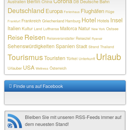
Corona
Berlin
Deutsche Bahn
Australien
China
DB
Deutschland
Europa
Flughäfen
Flüge
Ferienhaus
Hotel
Insel
Frankreich
Hotels
Griechenland
Hamburg
Frankfurt
Italien
Natur
Mallorca
Kultur
Ostsee
Land
Lufthansa
New York
Reisen
Reise
Reiseziel
Reiseveranstalter
Ryanair
Sehenswürdigkeiten
Spanien
Stadt
Strand
Thailand
Urlaub
Tourismus
Touristen
Türkei
Unterkunft
USA
Urlauber
Österreich
Wellness
Finde uns auf Facebook
Bleiben Sie mit unseren RSS-Feeds immer auf
dem neuesten Stand!