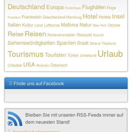
Deutschland
Europa
Flughäfen
Flüge
Ferienhaus
Hotel
Insel
Frankreich
Hotels
Griechenland
Hamburg
Frankfurt
Italien
Natur
Mallorca
Kultur
Ostsee
Land
Lufthansa
New York
Reisen
Reise
Reiseziel
Reiseveranstalter
Ryanair
Sehenswürdigkeiten
Spanien
Stadt
Strand
Thailand
Urlaub
Tourismus
Touristen
Türkei
Unterkunft
USA
Urlauber
Österreich
Wellness
Finde uns auf Facebook
Bleiben Sie mit unseren RSS-Feeds immer auf
dem neuesten Stand!
Newsfeed abonnieren