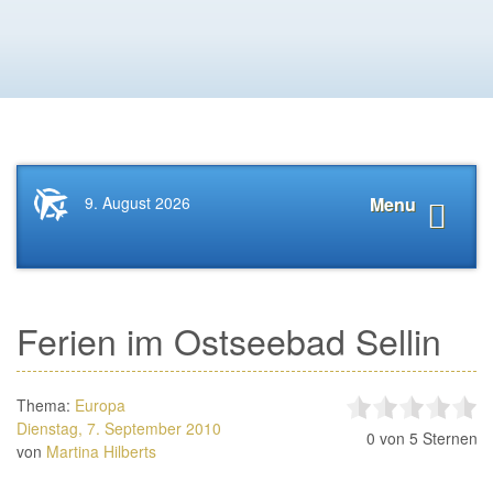
Startseite
Navigat
9. August 2026
Menu
News.Tourismus.com
anzeige
Ferien im Ostseebad Sellin
Thema:
Europa
Dienstag, 7. September 2010
0
von 5 Sternen
von
Martina Hilberts