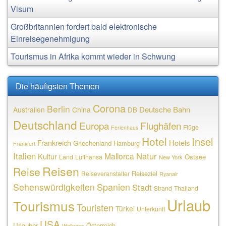
Visum
Großbritannien fordert bald elektronische
Einreisegenehmigung
Tourismus in Afrika kommt wieder in Schwung
Die häufigsten Themen
Corona
Berlin
Deutsche Bahn
Australien
China
DB
Deutschland
Europa
Flughäfen
Flüge
Ferienhaus
Hotel
Insel
Frankreich
Hotels
Griechenland
Hamburg
Frankfurt
Italien
Natur
Mallorca
Kultur
Ostsee
Land
Lufthansa
New York
Reisen
Reise
Reiseziel
Reiseveranstalter
Ryanair
Sehenswürdigkeiten
Spanien
Stadt
Strand
Thailand
Urlaub
Tourismus
Touristen
Türkei
Unterkunft
USA
Urlauber
Österreich
Wellness