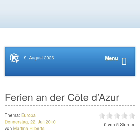
Startseite
Navigat
9. August 2026
Menu
News.Tourismus.com
anzeige
Ferien an der Côte d’Azur
Thema:
Europa
Donnerstag, 22. Juli 2010
0
von 5 Sternen
von
Martina Hilberts