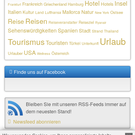
Hotel
Insel
Frankreich
Hotels
Griechenland
Hamburg
Frankfurt
Italien
Natur
Mallorca
Kultur
Ostsee
Land
Lufthansa
New York
Reisen
Reise
Reiseziel
Reiseveranstalter
Ryanair
Sehenswürdigkeiten
Spanien
Stadt
Strand
Thailand
Urlaub
Tourismus
Touristen
Türkei
Unterkunft
USA
Urlauber
Österreich
Wellness
Finde uns auf Facebook
Bleiben Sie mit unseren RSS-Feeds immer auf
dem neuesten Stand!
Newsfeed abonnieren