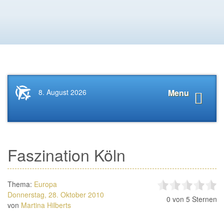
Startseite
Navigat
8. August 2026
Menu
News.Tourismus.com
anzeige
Faszination Köln
Thema:
Europa
Donnerstag, 28. Oktober 2010
0
von 5 Sternen
von
Martina Hilberts