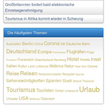
Großbritannien fordert bald elektronische
Einreisegenehmigung
Tourismus in Afrika kommt wieder in Schwung
Die häufigsten Themen
Corona
Berlin
Deutsche Bahn
Australien
China
DB
Deutschland
Europa
Flughäfen
Flüge
Ferienhaus
Hotel
Insel
Frankreich
Hotels
Griechenland
Hamburg
Frankfurt
Italien
Natur
Mallorca
Kultur
Ostsee
Land
Lufthansa
New York
Reisen
Reise
Reiseziel
Reiseveranstalter
Ryanair
Sehenswürdigkeiten
Spanien
Stadt
Strand
Thailand
Urlaub
Tourismus
Touristen
Türkei
Unterkunft
USA
Urlauber
Österreich
Wellness