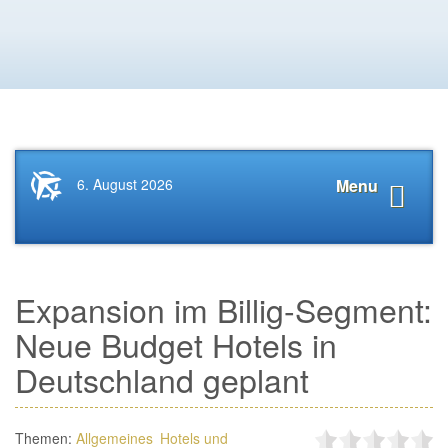
Startseite
Navigat
6. August 2026
Menu
News.Tourismus.com
anzeige
Expansion im Billig-Segment:
Neue Budget Hotels in
Deutschland geplant
Themen:
Allgemeines
Hotels und