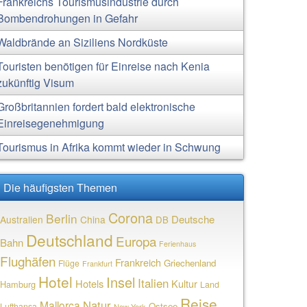
Frankreichs Tourismusindustrie durch
Bombendrohungen in Gefahr
Waldbrände an Siziliens Nordküste
Touristen benötigen für Einreise nach Kenia
zukünftig Visum
Großbritannien fordert bald elektronische
Einreisegenehmigung
Tourismus in Afrika kommt wieder in Schwung
Die häufigsten Themen
Corona
Berlin
Deutsche
Australien
China
DB
Deutschland
Europa
Bahn
Ferienhaus
Flughäfen
Frankreich
Griechenland
Flüge
Frankfurt
Hotel
Insel
Italien
Hotels
Kultur
Hamburg
Land
Reise
Natur
Mallorca
Ostsee
Lufthansa
New York