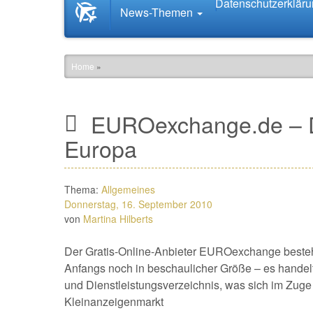
Datenschutzerklär
Startseite
News-Themen
News.Tourismus.com
Home
»
EUROexchange.de – D
Europa
Thema:
Allgemeines
Donnerstag, 16. September 2010
von
Martina Hilberts
Der Gratis-Online-Anbieter EUROexchange besteht
Anfangs noch in beschaulicher Größe – es handelt
und Dienstleistungsverzeichnis, was sich im Zuge
Kleinanzeigenmarkt