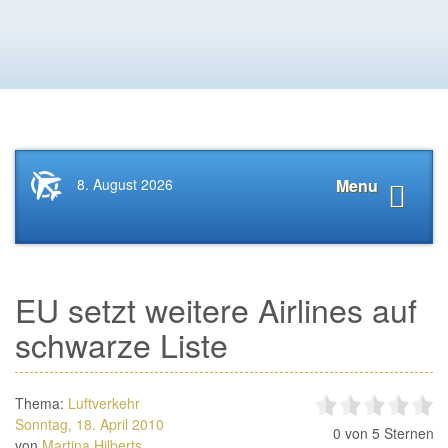
Startseite
Navigat
8. August 2026
Menu
News.Tourismus.com
anzeige
EU setzt weitere Airlines auf
schwarze Liste
Thema:
Luftverkehr
Sonntag, 18. April 2010
0
von 5 Sternen
von
Martina Hilberts