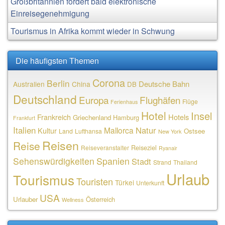
Großbritannien fordert bald elektronische
Einreisegenehmigung
Tourismus in Afrika kommt wieder in Schwung
Die häufigsten Themen
Corona
Berlin
Deutsche Bahn
Australien
China
DB
Deutschland
Europa
Flughäfen
Flüge
Ferienhaus
Hotel
Insel
Frankreich
Hotels
Griechenland
Hamburg
Frankfurt
Italien
Natur
Mallorca
Kultur
Ostsee
Land
Lufthansa
New York
Reisen
Reise
Reiseziel
Reiseveranstalter
Ryanair
Sehenswürdigkeiten
Spanien
Stadt
Strand
Thailand
Urlaub
Tourismus
Touristen
Türkei
Unterkunft
USA
Urlauber
Österreich
Wellness