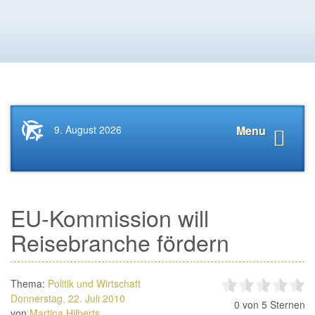
Startseite
Navigat
9. August 2026
Menu
News.Tourismus.com
anzeige
EU-Kommission will
Reisebranche fördern
Thema:
Politik und Wirtschaft
Donnerstag, 22. Juli 2010
0
von 5 Sternen
von
Martina Hilberts