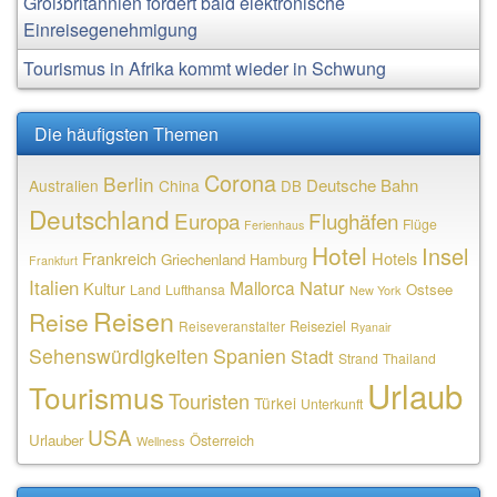
Großbritannien fordert bald elektronische
Einreisegenehmigung
Tourismus in Afrika kommt wieder in Schwung
Die häufigsten Themen
Corona
Berlin
Deutsche Bahn
Australien
China
DB
Deutschland
Europa
Flughäfen
Flüge
Ferienhaus
Hotel
Insel
Frankreich
Hotels
Griechenland
Hamburg
Frankfurt
Italien
Natur
Mallorca
Kultur
Ostsee
Land
Lufthansa
New York
Reisen
Reise
Reiseziel
Reiseveranstalter
Ryanair
Sehenswürdigkeiten
Spanien
Stadt
Strand
Thailand
Urlaub
Tourismus
Touristen
Türkei
Unterkunft
USA
Urlauber
Österreich
Wellness