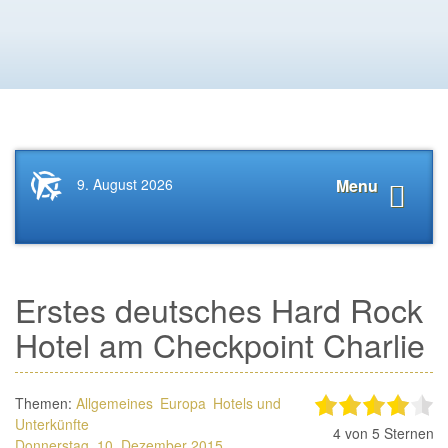
Startseite
Navigat
9. August 2026
Menu
News.Tourismus.com
anzeige
Erstes deutsches Hard Rock
Hotel am Checkpoint Charlie
Themen:
Allgemeines
Europa
Hotels und
Unterkünfte
4
von 5 Sternen
Donnerstag, 10. Dezember 2015