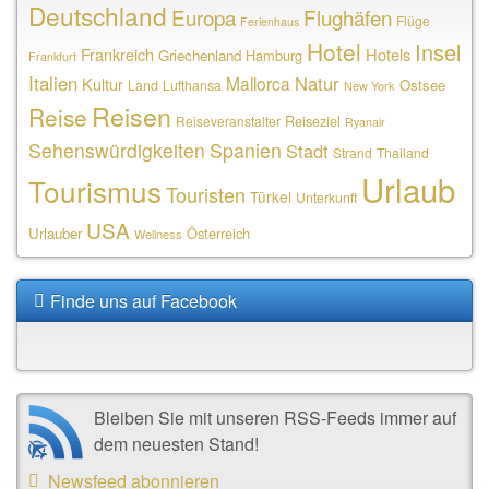
Deutschland
Europa
Flughäfen
Flüge
Ferienhaus
Hotel
Insel
Frankreich
Hotels
Griechenland
Hamburg
Frankfurt
Italien
Natur
Mallorca
Kultur
Ostsee
Land
Lufthansa
New York
Reisen
Reise
Reiseziel
Reiseveranstalter
Ryanair
Sehenswürdigkeiten
Spanien
Stadt
Strand
Thailand
Urlaub
Tourismus
Touristen
Türkei
Unterkunft
USA
Urlauber
Österreich
Wellness
Finde uns auf Facebook
Bleiben Sie mit unseren RSS-Feeds immer auf
dem neuesten Stand!
Newsfeed abonnieren