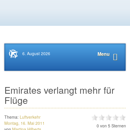
Startseite
Navigat
6. August 2026
Menu
News.Tourismus.com
anzeige
Emirates verlangt mehr für
Flüge
Thema:
Luftverkehr
Montag, 16. Mai 2011
0
von 5 Sternen
von
Martina Hilberts