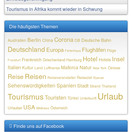
Tourismus in Afrika kommt wieder in Schwung
Die häufigsten Themen
Corona
Berlin
Deutsche Bahn
Australien
China
DB
Deutschland
Europa
Flughäfen
Flüge
Ferienhaus
Hotel
Insel
Frankreich
Hotels
Griechenland
Hamburg
Frankfurt
Italien
Natur
Mallorca
Kultur
Ostsee
Land
Lufthansa
New York
Reisen
Reise
Reiseziel
Reiseveranstalter
Ryanair
Sehenswürdigkeiten
Spanien
Stadt
Strand
Thailand
Urlaub
Tourismus
Touristen
Türkei
Unterkunft
USA
Urlauber
Österreich
Wellness
Finde uns auf Facebook