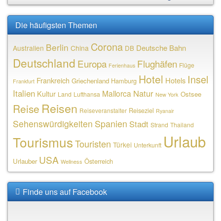
Die häufigsten Themen
Corona
Berlin
Deutsche Bahn
Australien
China
DB
Deutschland
Europa
Flughäfen
Flüge
Ferienhaus
Hotel
Insel
Frankreich
Hotels
Griechenland
Hamburg
Frankfurt
Italien
Natur
Mallorca
Kultur
Ostsee
Land
Lufthansa
New York
Reisen
Reise
Reiseziel
Reiseveranstalter
Ryanair
Sehenswürdigkeiten
Spanien
Stadt
Strand
Thailand
Urlaub
Tourismus
Touristen
Türkei
Unterkunft
USA
Urlauber
Österreich
Wellness
Finde uns auf Facebook