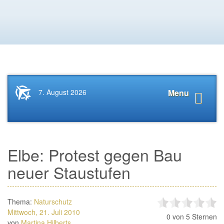
Startseite
Navigat
7. August 2026
Menu
News.Tourismus.com
anzeige
Elbe: Protest gegen Bau
neuer Staustufen
Thema:
Naturschutz
Mittwoch, 21. Juli 2010
0
von 5 Sternen
von
Martina Hilberts