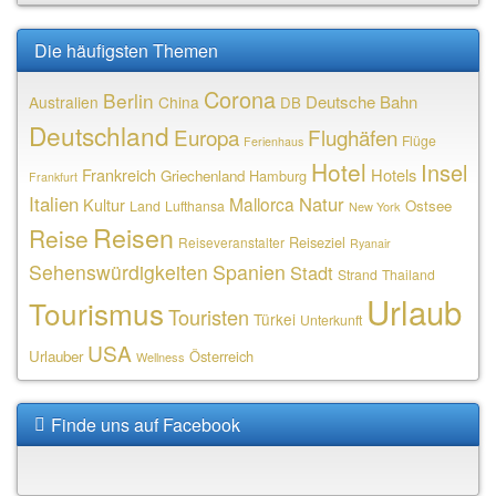
Die häufigsten Themen
Corona
Berlin
Deutsche Bahn
Australien
China
DB
Deutschland
Europa
Flughäfen
Flüge
Ferienhaus
Hotel
Insel
Frankreich
Hotels
Griechenland
Hamburg
Frankfurt
Italien
Natur
Mallorca
Kultur
Ostsee
Land
Lufthansa
New York
Reisen
Reise
Reiseziel
Reiseveranstalter
Ryanair
Sehenswürdigkeiten
Spanien
Stadt
Strand
Thailand
Urlaub
Tourismus
Touristen
Türkei
Unterkunft
USA
Urlauber
Österreich
Wellness
Finde uns auf Facebook