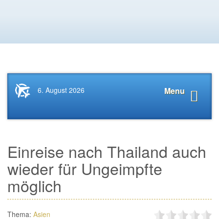
Startseite
Navigat
6. August 2026
Menu
News.Tourismus.com
anzeige
Einreise nach Thailand auch
wieder für Ungeimpfte
möglich
Thema:
Asien