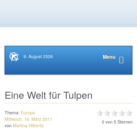
Startseite
Navigat
9. August 2026
Menu
News.Tourismus.com
anzeige
Eine Welt für Tulpen
Thema:
Europa
Mittwoch, 16. März 2011
0
von 5 Sternen
von
Martina Hilberts