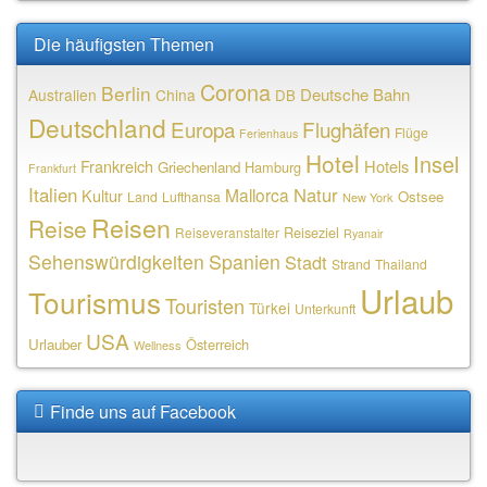
Die häufigsten Themen
Corona
Berlin
Deutsche Bahn
Australien
China
DB
Deutschland
Europa
Flughäfen
Flüge
Ferienhaus
Hotel
Insel
Frankreich
Hotels
Griechenland
Hamburg
Frankfurt
Italien
Natur
Mallorca
Kultur
Ostsee
Land
Lufthansa
New York
Reisen
Reise
Reiseziel
Reiseveranstalter
Ryanair
Sehenswürdigkeiten
Spanien
Stadt
Strand
Thailand
Urlaub
Tourismus
Touristen
Türkei
Unterkunft
USA
Urlauber
Österreich
Wellness
Finde uns auf Facebook