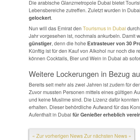
Die arabische Glanzmetropole Dubai bietet Touriste
Lebensbereiche zutreffen. Zuletzt wurden in Dubai
gelockert
.
Nun will das Emirat den
Tourismus in Dubai
durch
Jahr vorgesehen ist, nochmals ankurbeln. Damit w
günstiger
, denn die hohe
Extrasteuer von 30 Pr
Künftig ist für den Kauf von Alkohol nur noch die r
können Cocktails, Bier und Wein in Dubai ab sofo
Weitere Lockerungen in Bezug au
Bereits seit mehr als zwei Jahren ist zudem für d
Zuvor mussten Personen mittels eines gültigen A
und keine Muslime sind. Die Lizenz dafür konnten 
erhalten. Dieser behördliche Aufwand für das Kons
Aufenthalt in Dubai
für Genießer erheblich verei
« Zur vorherigen News
Zur nächsten News »