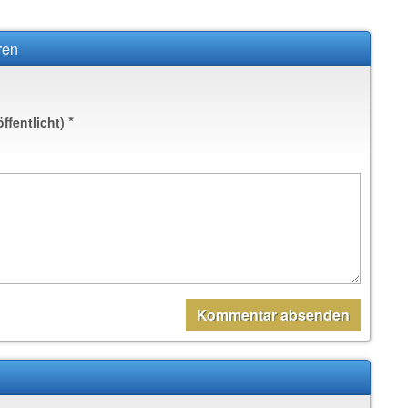
ren
*
öffentlicht)