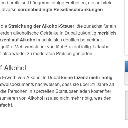
n bereits seit Längerem einige Freiheiten, die auf viele
 diverse
coronabedingte Reisebeschränkungen
 die
Streichung der Alkohol-Steuer
, die zunächst für ein
erden alkoholische Getränke in Dubai zukünftig
merklich
ozent auf Alkohol
machte sich deutlich bemerkbar.
eguläre Mehrwertsteuer von fünf Prozent fällig. Urlauber
rt also wieder zu moderaten Preisen genießen.
f Alkohol
en Erwerb von Alkohol in Dubai
keine Lizenz mehr nötig
.
usweisdokuments nachweisen, dass sie über 21 Jahre alt
die Personen in speziellen Spirituosenläden kostenfrei
umieren von Alkohol ist also nicht mehr nötig, was den
nfacht
.