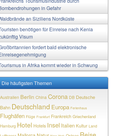
Frankreichs Tourismusindustrie durch
Bombendrohungen in Gefahr
Waldbrände an Siziliens Nordküste
Touristen benötigen für Einreise nach Kenia
zukünftig Visum
Großbritannien fordert bald elektronische
Einreisegenehmigung
Tourismus in Afrika kommt wieder in Schwung
Die häufigsten Themen
Corona
Berlin
Deutsche
Australien
China
DB
Deutschland
Europa
Bahn
Ferienhaus
Flughäfen
Frankreich
Griechenland
Flüge
Frankfurt
Hotel
Insel
Italien
Hotels
Kultur
Hamburg
Land
Reise
Natur
Mallorca
Ostsee
Lufthansa
New York