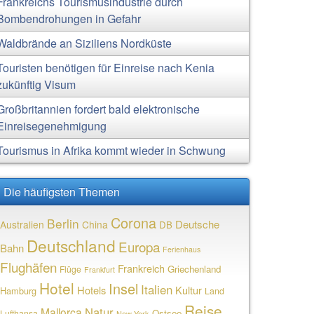
Frankreichs Tourismusindustrie durch
Bombendrohungen in Gefahr
Waldbrände an Siziliens Nordküste
Touristen benötigen für Einreise nach Kenia
zukünftig Visum
Großbritannien fordert bald elektronische
Einreisegenehmigung
Tourismus in Afrika kommt wieder in Schwung
Die häufigsten Themen
Corona
Berlin
Deutsche
Australien
China
DB
Deutschland
Europa
Bahn
Ferienhaus
Flughäfen
Frankreich
Griechenland
Flüge
Frankfurt
Hotel
Insel
Italien
Hotels
Kultur
Hamburg
Land
Reise
Natur
Mallorca
Ostsee
Lufthansa
New York