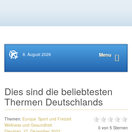
Startseite
Navigat
8. August 2026
Menu
News.Tourismus.com
anzeige
Dies sind die beliebtesten
Thermen Deutschlands
Themen:
Europa
Sport und Freizeit
Wellness und Gesundheit
0
von 5 Sternen
Dienstag, 27. Dezember 2022