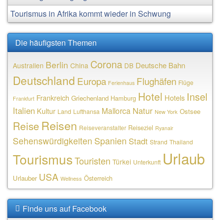
Tourismus in Afrika kommt wieder in Schwung
Die häufigsten Themen
Corona
Berlin
Deutsche Bahn
Australien
China
DB
Deutschland
Europa
Flughäfen
Flüge
Ferienhaus
Hotel
Insel
Frankreich
Hotels
Griechenland
Hamburg
Frankfurt
Italien
Natur
Mallorca
Kultur
Ostsee
Land
Lufthansa
New York
Reisen
Reise
Reiseziel
Reiseveranstalter
Ryanair
Sehenswürdigkeiten
Spanien
Stadt
Strand
Thailand
Urlaub
Tourismus
Touristen
Türkei
Unterkunft
USA
Urlauber
Österreich
Wellness
Finde uns auf Facebook