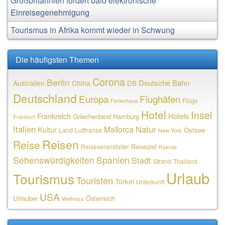
Großbritannien fordert bald elektronische
Einreisegenehmigung
Tourismus in Afrika kommt wieder in Schwung
Die häufigsten Themen
Corona
Berlin
Deutsche Bahn
Australien
China
DB
Deutschland
Europa
Flughäfen
Flüge
Ferienhaus
Hotel
Insel
Frankreich
Hotels
Griechenland
Hamburg
Frankfurt
Italien
Natur
Mallorca
Kultur
Ostsee
Land
Lufthansa
New York
Reisen
Reise
Reiseziel
Reiseveranstalter
Ryanair
Sehenswürdigkeiten
Spanien
Stadt
Strand
Thailand
Urlaub
Tourismus
Touristen
Türkei
Unterkunft
USA
Urlauber
Österreich
Wellness