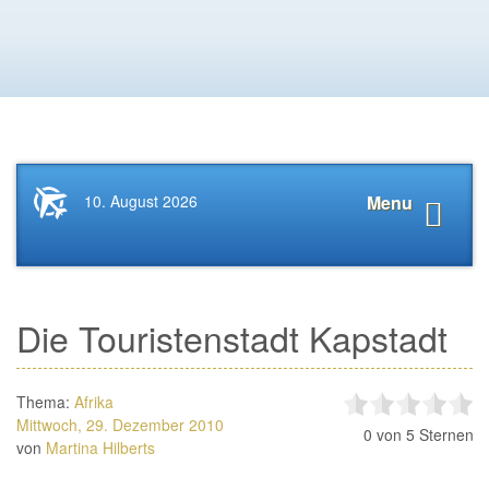
Startseite
Navigat
10. August 2026
Menu
News.Tourismus.com
anzeige
Die Touristenstadt Kapstadt
Thema:
Afrika
Mittwoch, 29. Dezember 2010
0
von 5 Sternen
von
Martina Hilberts