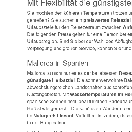
Mit Flexibilität die günstigs
Sie möchten den kühleren Temperaturen trotzen 
genießen? Sie suchen ein
preiswertes Reiseziel
Urlaubsziele für den Reisezeitraum zwischen
Anf
Die folgenden Preise gelten für eine Person bei e
Urlaubsregion. Sind Sie bei der Wahl des Abflugha
Verpflegung und großen Service, können Sie für di
Mallorca in Spanien
Mallorca ist nicht nur eines der beliebtesten Reis
günstigste Herbstziel
. Die sonnenverwöhnte Balea
abwechslungsreichen Landschaften aus schroffen 
Küstengebieten. Mit
Wassertemperaturen im Herb
spanische Sonneninsel ideal für einen Badeurlaub
Herbst wie gemacht. Die schönsten Wanderrouten
im
Naturpark Llevant
. Vorteilhaft ist zudem, dass
in der Hauptsaison.