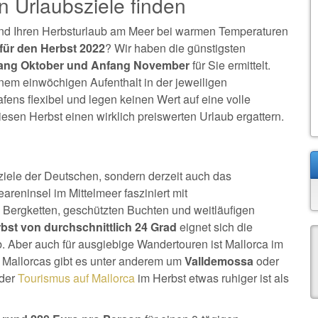
ten Urlaubsziele finden
und Ihren Herbsturlaub am Meer bei warmen Temperaturen
 für den Herbst 2022
? Wir haben die günstigsten
ang Oktober und Anfang November
für Sie ermittelt.
inem einwöchigen Aufenthalt in der jeweiligen
fens flexibel und legen keinen Wert auf eine volle
esen Herbst einen wirklich preiswerten Urlaub ergattern.
eziele der Deutschen, sondern derzeit auch das
reninsel im Mittelmeer fasziniert mit
Bergketten, geschützten Buchten und weitläufigen
st von durchschnittlich 24 Grad
eignet sich die
. Aber auch für ausgiebige Wandertouren ist Mallorca im
 Mallorcas gibt es unter anderem um
Valldemossa
oder
 der
Tourismus auf Mallorca
im Herbst etwas ruhiger ist als