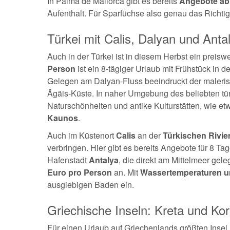
In Palma de Mallorca gibt es bereits
Angebote ab
Aufenthalt. Für Sparfüchse also genau das Richtig
Türkei mit Calis, Dalyan und Anta
Auch in der Türkei ist in diesem Herbst ein preisw
Person
ist ein 8-tägiger Urlaub mit Frühstück in d
Gelegen am Dalyan-Fluss beeindruckt der maleris
Ägäis-Küste. In naher Umgebung des beliebten tür
Naturschönheiten und antike Kulturstätten, wie et
Kaunos
.
Auch im Küstenort
Calis
an der
Türkischen Rivie
verbringen. Hier gibt es bereits Angebote für 8 Ta
Hafenstadt
Antalya
, die direkt am Mittelmeer gel
Euro pro Person
an. Mit
Wassertemperaturen um
ausgiebigen Baden ein.
Griechische Inseln: Kreta und Kor
Für einen Urlaub auf Griechenlands größten Inse