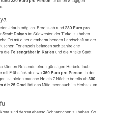
 rund 220 Euro pro Person
für einen 8-tägigen
e.
lya
erter Urlaub möglich. Bereits ab rund
280 Euro pro
er
Stadt Dalyan
im Südwesten der Türkei zu haben.
che Ort mit einer atemberaubenden Landschaft an der
kischen Ferienziels befinden sich zahlreiche
wa die
Felsengräber in Karien
und die Antike Stadt
ra
können Reisende einen günstigen Herbsturlaub
ge mit Frühstück ab etwa
350 Euro pro Person
. In der
egen ist, bieten manche Hotels 7 Nächte bereits ab
300
 die 25 Grad
lädt das Mittelmeer auch im Herbst zum
fu
l Kreta sind derzeit ebenso Schnäppchen zu haben. So