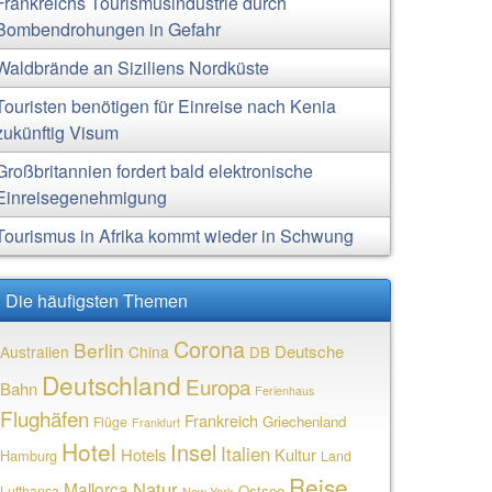
Frankreichs Tourismusindustrie durch
Bombendrohungen in Gefahr
Waldbrände an Siziliens Nordküste
Touristen benötigen für Einreise nach Kenia
zukünftig Visum
Großbritannien fordert bald elektronische
Einreisegenehmigung
Tourismus in Afrika kommt wieder in Schwung
Die häufigsten Themen
Corona
Berlin
Deutsche
Australien
China
DB
Deutschland
Europa
Bahn
Ferienhaus
Flughäfen
Frankreich
Griechenland
Flüge
Frankfurt
Hotel
Insel
Italien
Hotels
Kultur
Hamburg
Land
Reise
Natur
Mallorca
Ostsee
Lufthansa
New York