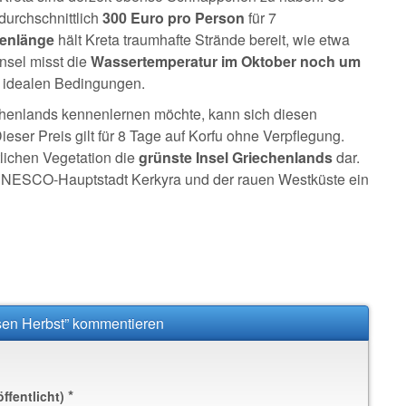
durchschnittlich
300 Euro pro Person
für 7
tenlänge
hält Kreta traumhafte Strände bereit, wie etwa
nsel misst die
Wassertemperatur im Oktober noch um
 idealen Bedingungen.
chenlands kennenlernen möchte, kann sich diesen
Dieser Preis gilt für 8 Tage auf Korfu ohne Verpflegung.
htlichen Vegetation die
grünste Insel Griechenlands
dar.
 UNESCO-Hauptstadt Kerkyra und der rauen Westküste ein
esen Herbst” kommentieren
*
öffentlicht)