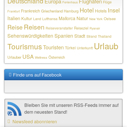
Deutschland
Europa
Flughäfen
Flüge
Ferienhaus
Hotel
Insel
Frankreich
Hotels
Griechenland
Hamburg
Frankfurt
Italien
Natur
Mallorca
Kultur
Ostsee
Land
Lufthansa
New York
Reisen
Reise
Reiseziel
Reiseveranstalter
Ryanair
Sehenswürdigkeiten
Spanien
Stadt
Strand
Thailand
Urlaub
Tourismus
Touristen
Türkei
Unterkunft
USA
Urlauber
Österreich
Wellness
Finde uns auf Facebook
Bleiben Sie mit unseren RSS-Feeds immer auf
dem neuesten Stand!
Newsfeed abonnieren