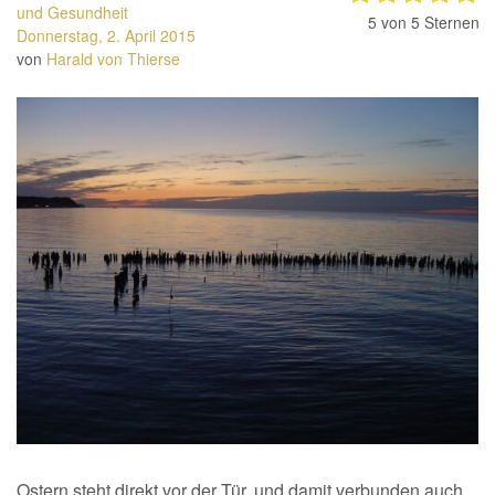
und Gesundheit
5
von 5 Sternen
Donnerstag, 2. April 2015
von
Harald von Thierse
Ostern steht direkt vor der Tür, und damit verbunden auch