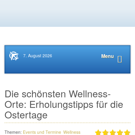
Startseite
Navigat
7. August 2026
Menu
News.Tourismus.com
anzeige
Die schönsten Wellness-
Orte: Erholungstipps für die
Ostertage
Themen:
Events und Termine
Wellness