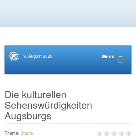
Startseite
Navigat
9. August 2026
Menu
News.Tourismus.com
anzeige
Die kulturellen
Sehenswürdigkeiten
Augsburgs
Thema:
Städte