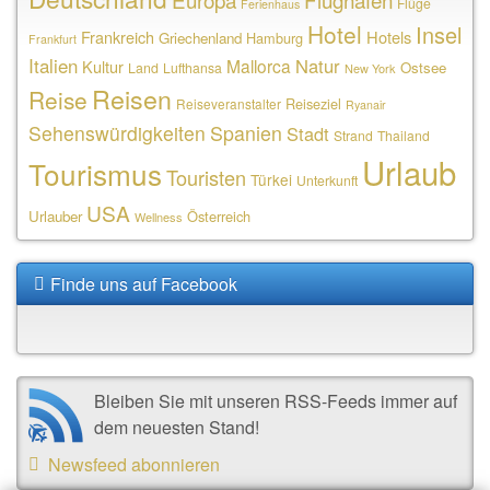
Flüge
Ferienhaus
Hotel
Insel
Frankreich
Hotels
Griechenland
Hamburg
Frankfurt
Italien
Natur
Mallorca
Kultur
Ostsee
Land
Lufthansa
New York
Reisen
Reise
Reiseziel
Reiseveranstalter
Ryanair
Sehenswürdigkeiten
Spanien
Stadt
Strand
Thailand
Urlaub
Tourismus
Touristen
Türkei
Unterkunft
USA
Urlauber
Österreich
Wellness
Finde uns auf Facebook
Bleiben Sie mit unseren RSS-Feeds immer auf
dem neuesten Stand!
Newsfeed abonnieren