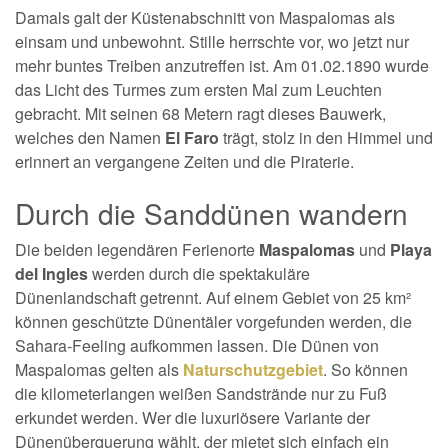
Damals galt der Küstenabschnitt von Maspalomas als
einsam und unbewohnt. Stille herrschte vor, wo jetzt nur
mehr buntes Treiben anzutreffen ist. Am 01.02.1890 wurde
das Licht des Turmes zum ersten Mal zum Leuchten
gebracht. Mit seinen 68 Metern ragt dieses Bauwerk,
welches den Namen
El Faro
trägt, stolz in den Himmel und
erinnert an vergangene Zeiten und die Piraterie.
Durch die Sanddünen wandern
Die beiden legendären Ferienorte
Maspalomas
und
Playa
del Ingles
werden durch die spektakuläre
Dünenlandschaft getrennt. Auf einem Gebiet von 25 km²
können geschützte Dünentäler vorgefunden werden, die
Sahara-Feeling aufkommen lassen. Die Dünen von
Maspalomas gelten als
Naturschutzgebiet
. So können
die kilometerlangen weißen Sandstrände nur zu Fuß
erkundet werden. Wer die luxuriösere Variante der
Dünenüberquerung wählt, der mietet sich einfach ein