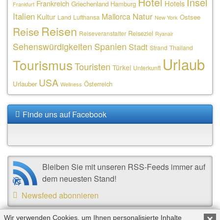
Hotel
Insel
Frankreich
Hotels
Griechenland
Hamburg
Frankfurt
Italien
Natur
Mallorca
Kultur
Ostsee
Land
Lufthansa
New York
Reisen
Reise
Reiseziel
Reiseveranstalter
Ryanair
Sehenswürdigkeiten
Spanien
Stadt
Strand
Thailand
Urlaub
Tourismus
Touristen
Türkei
Unterkunft
USA
Urlauber
Österreich
Wellness
Finde uns auf Facebook
Bleiben Sie mit unseren RSS-Feeds immer auf
dem neuesten Stand!
Newsfeed abonnieren
Wir verwenden Cookies, um Ihnen personalisierte Inhalte
×