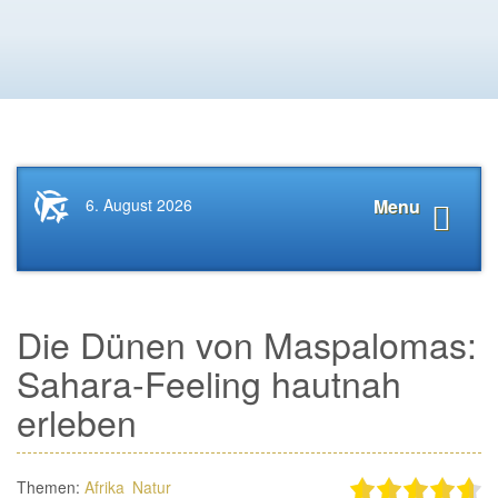
Startseite
Navigat
6. August 2026
Menu
News.Tourismus.com
anzeige
Die Dünen von Maspalomas:
Sahara-Feeling hautnah
erleben
Themen:
Afrika
Natur