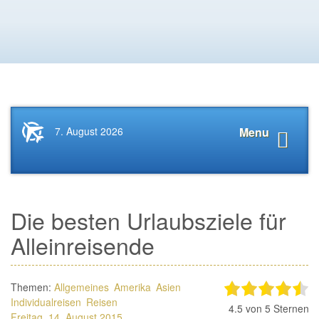
Startseite
Navigat
7. August 2026
Menu
News.Tourismus.com
anzeige
Die besten Urlaubsziele für
Alleinreisende
Themen:
Allgemeines
Amerika
Asien
Individualreisen
Reisen
4.5
von 5 Sternen
Freitag, 14. August 2015