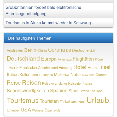
Großbritannien fordert bald elektronische
Einreisegenehmigung
Tourismus in Afrika kommt wieder in Schwung
Die häufigsten Themen
Corona
Berlin
Deutsche Bahn
Australien
China
DB
Deutschland
Europa
Flughäfen
Flüge
Ferienhaus
Hotel
Insel
Frankreich
Hotels
Griechenland
Hamburg
Frankfurt
Italien
Natur
Mallorca
Kultur
Ostsee
Land
Lufthansa
New York
Reisen
Reise
Reiseziel
Reiseveranstalter
Ryanair
Sehenswürdigkeiten
Spanien
Stadt
Strand
Thailand
Urlaub
Tourismus
Touristen
Türkei
Unterkunft
USA
Urlauber
Österreich
Wellness