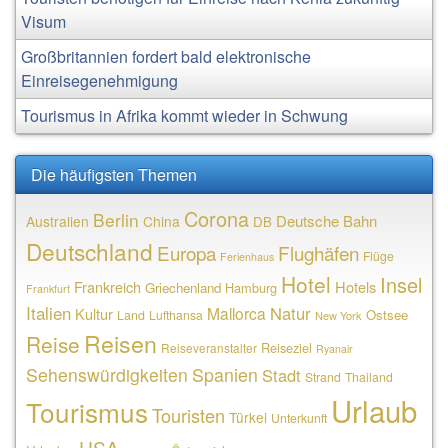
Visum
Großbritannien fordert bald elektronische
Einreisegenehmigung
Tourismus in Afrika kommt wieder in Schwung
Die häufigsten Themen
Corona
Berlin
Deutsche Bahn
Australien
China
DB
Deutschland
Europa
Flughäfen
Flüge
Ferienhaus
Hotel
Insel
Frankreich
Hotels
Griechenland
Hamburg
Frankfurt
Italien
Natur
Mallorca
Kultur
Ostsee
Land
Lufthansa
New York
Reisen
Reise
Reiseziel
Reiseveranstalter
Ryanair
Sehenswürdigkeiten
Spanien
Stadt
Strand
Thailand
Urlaub
Tourismus
Touristen
Türkei
Unterkunft
USA