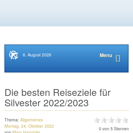
Startseite
Navigat
6. August 2026
Menu
News.Tourismus.com
anzeige
Die besten Reiseziele für
Silvester 2022/2023
Thema:
Allgemeines
Montag, 24. Oktober 2022
0
von 5 Sternen
von
Mary Hammler