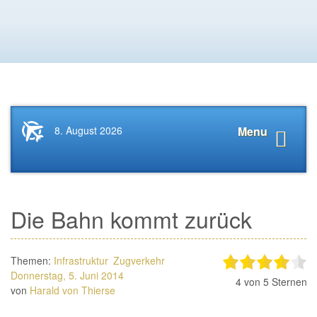
Startseite
Navigat
8. August 2026
Menu
News.Tourismus.com
anzeige
Die Bahn kommt zurück
Themen:
Infrastruktur
Zugverkehr
Donnerstag, 5. Juni 2014
4
von 5 Sternen
von
Harald von Thierse