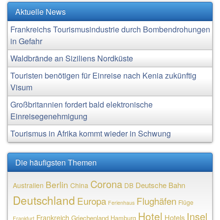
Aktuelle News
Frankreichs Tourismusindustrie durch Bombendrohungen
in Gefahr
Waldbrände an Siziliens Nordküste
Touristen benötigen für Einreise nach Kenia zukünftig
Visum
Großbritannien fordert bald elektronische
Einreisegenehmigung
Tourismus in Afrika kommt wieder in Schwung
Die häufigsten Themen
Corona
Berlin
Deutsche Bahn
Australien
China
DB
Deutschland
Europa
Flughäfen
Flüge
Ferienhaus
Hotel
Insel
Frankreich
Hotels
Griechenland
Hamburg
Frankfurt