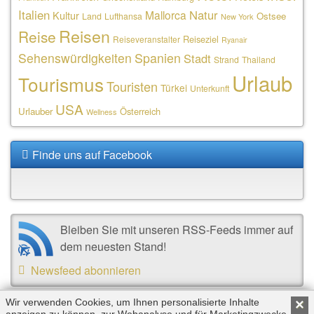
Italien
Natur
Mallorca
Kultur
Ostsee
Land
Lufthansa
New York
Reisen
Reise
Reiseziel
Reiseveranstalter
Ryanair
Sehenswürdigkeiten
Spanien
Stadt
Strand
Thailand
Urlaub
Tourismus
Touristen
Türkei
Unterkunft
USA
Urlauber
Österreich
Wellness
Finde uns auf Facebook
Bleiben Sie mit unseren RSS-Feeds immer auf
dem neuesten Stand!
Newsfeed abonnieren
Wir verwenden Cookies, um Ihnen personalisierte Inhalte
×
anzeigen zu können, zur Webanalyse und für Marketingzwecke.