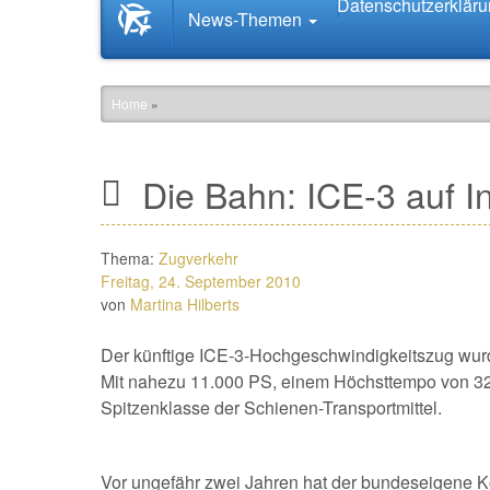
Datenschutzerklär
Startseite
News-Themen
News.Tourismus.com
Home
»
Die Bahn: ICE-3 auf I
Thema:
Zugverkehr
Freitag, 24. September 2010
von
Martina Hilberts
Der künftige ICE-3-Hochgeschwindigkeitszug wurde
Mit nahezu 11.000 PS, einem Höchsttempo von 320
Spitzenklasse der Schienen-Transportmittel.
Vor ungefähr zwei Jahren hat der bundeseigene K