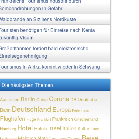
Frankreichs Tourismusindustrie durch
Bombendrohungen in Gefahr
Waldbrände an Siziliens Nordküste
Touristen benötigen für Einreise nach Kenia
zukünftig Visum
Großbritannien fordert bald elektronische
Einreisegenehmigung
Tourismus in Afrika kommt wieder in Schwung
Die häufigsten Themen
Corona
Berlin
Deutsche
Australien
China
DB
Deutschland
Europa
Bahn
Ferienhaus
Flughäfen
Frankreich
Griechenland
Flüge
Frankfurt
Hotel
Insel
Italien
Hotels
Kultur
Hamburg
Land
Reise
Natur
Mallorca
Ostsee
Lufthansa
New York