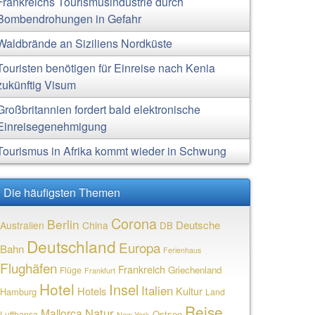
Frankreichs Tourismusindustrie durch
Bombendrohungen in Gefahr
Waldbrände an Siziliens Nordküste
Touristen benötigen für Einreise nach Kenia
zukünftig Visum
Großbritannien fordert bald elektronische
Einreisegenehmigung
Tourismus in Afrika kommt wieder in Schwung
Die häufigsten Themen
Corona
Berlin
Deutsche
Australien
China
DB
Deutschland
Europa
Bahn
Ferienhaus
Flughäfen
Frankreich
Griechenland
Flüge
Frankfurt
Hotel
Insel
Italien
Hotels
Kultur
Hamburg
Land
Reise
Natur
Mallorca
Ostsee
Lufthansa
New York