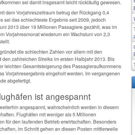
fkommen sei damit insgesamt leicht rückläufig gewesen.
mit dem Vorjahreszeitraum betrug der Rückgang 0,4
s sei das schlechteste Ergebnis seit 2009, jedoch
uni 2013 über 19 Millionen Passagiere gezählt, was im
um Vorjahresmonat wiederum ein Wachstum von 2,3
ellt.
ründet die schlechten Zahlen vor allem mit den
 den zahlreichen Streiks im ersten Halbjahr 2013. Bis
ner leichten Gesamtsteigerung des Passagieraufkommens
das Vorjahresergebnis eingeholt werden. Im vergangenen
de abgefertigt.
lughäfen ist angespannt
 weiterhin angespannt, wahrscheinlich werden in diesem
haften. Flughäfen mit weniger als 5 Millionen
n für den laufenden Betrieb erwirtschaften. Besonders
haffen, im Schnitt gehen an diesen Posten mittlerweile