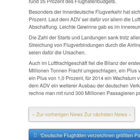
rund 35 Prozent des Flughafenbudgets.
Besonders der innerdeutsche Flugverkehr hat sich
Prozent. Laut dem ADV sei dafür vor allem die Luf
Abschaffung. Leichte Gewinne gab es im innereuro
Die Zahl der Starts und Landungen sank trotz allem
Streichung von Flugverbindungen durch die Airli
seien dafür die Ursachen.
Auch im Luftfrachtgeschäft fiel die Bilanz der ers
Millionen Tonnen Fracht umgeschlagen, ein Plus v
ein Plus von 1,0 Prozent, für 2014 ein Wachstum v
dem ADV ein weiterer Ausbau der deutschen Verke
rechne man mit rund 300 Millionen Passagieren pr
« Zur vorherigen News
Zur nächsten News »
“Deutsche Flughäfen verzeichnen größten Pa