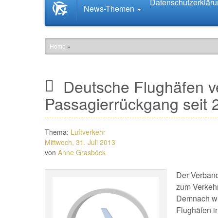
Datenschutzerklär
Startseite
News-Themen
News.Tourismus.com
Home
»
Deutsche Flughäfen v
Passagierrückgang seit 
Thema:
Luftverkehr
Mittwoch, 31. Juli 2013
von
Anne Grasböck
Der Verband
zum Verkehr
Demnach wur
Flughäfen i