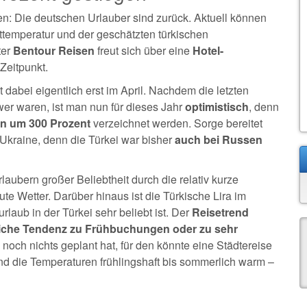
en: Die deutschen Urlauber sind zurück. Aktuell können
temperatur und der geschätzten türkischen
ter
Bentour Reisen
freut sich über eine
Hotel-
Zeitpunkt.
 dabei eigentlich erst im April. Nachdem die letzten
wer waren, ist man nun für dieses Jahr
optimistisch
, denn
n um 300 Prozent
verzeichnet werden. Sorge bereitet
 Ukraine, denn die Türkei war bisher
auch bei Russen
laubern großer Beliebtheit durch die relativ kurze
te Wetter. Darüber hinaus ist die Türkische Lira im
laub in der Türkei sehr beliebt ist. Der
Reisetrend
liche Tendenz zu Frühbuchungen oder zu sehr
n noch nichts geplant hat, für den könnte eine Städtereise
sind die Temperaturen frühlingshaft bis sommerlich warm –