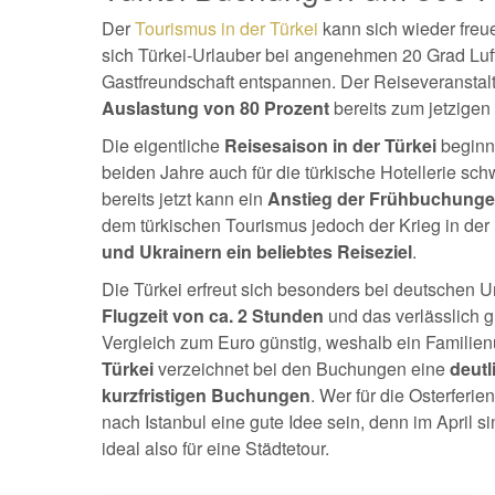
Der
Tourismus in der Türkei
kann sich wieder freu
sich Türkei-Urlauber bei angenehmen 20 Grad Luft
Gastfreundschaft entspannen. Der Reiseveranstal
Auslastung von 80 Prozent
bereits zum jetzigen 
Die eigentliche
Reisesaison in der Türkei
beginnt
beiden Jahre auch für die türkische Hotellerie sch
bereits jetzt kann ein
Anstieg der Frühbuchunge
dem türkischen Tourismus jedoch der Krieg in der
und Ukrainern ein beliebtes Reiseziel
.
Die Türkei erfreut sich besonders bei deutschen Ur
Flugzeit von ca. 2 Stunden
und das verlässlich gu
Vergleich zum Euro günstig, weshalb ein Familienur
Türkei
verzeichnet bei den Buchungen eine
deut
kurzfristigen Buchungen
. Wer für die Osterferie
nach Istanbul eine gute Idee sein, denn im April 
ideal also für eine Städtetour.