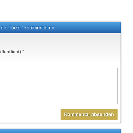
 die Türkei” kommentieren
*
öffentlicht)