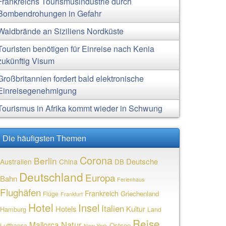
Frankreichs Tourismusindustrie durch
Bombendrohungen in Gefahr
Waldbrände an Siziliens Nordküste
Touristen benötigen für Einreise nach Kenia
zukünftig Visum
Großbritannien fordert bald elektronische
Einreisegenehmigung
Tourismus in Afrika kommt wieder in Schwung
Die häufigsten Themen
Corona
Berlin
Deutsche
Australien
China
DB
Deutschland
Europa
Bahn
Ferienhaus
Flughäfen
Frankreich
Griechenland
Flüge
Frankfurt
Hotel
Insel
Italien
Hotels
Kultur
Hamburg
Land
Reise
Natur
Mallorca
Ostsee
Lufthansa
New York