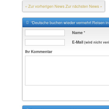
« Zur vorherigen News
Zur nächsten News »
“Deutsche buchen wieder vermehrt Reisen in
Name
*
E-Mail
(wird nicht ver
Ihr Kommentar