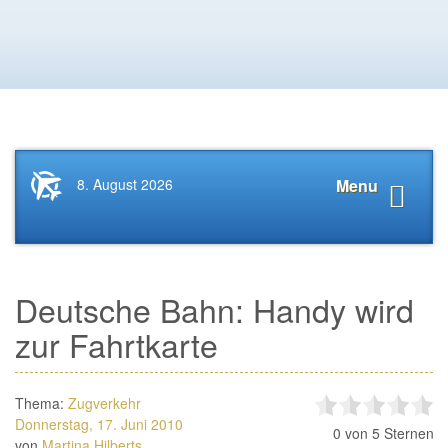
Startseite
Navigat
8. August 2026
Menu
News.Tourismus.com
anzeige
Deutsche Bahn: Handy wird
zur Fahrtkarte
Thema:
Zugverkehr
Donnerstag, 17. Juni 2010
0
von 5 Sternen
von
Martina Hilberts