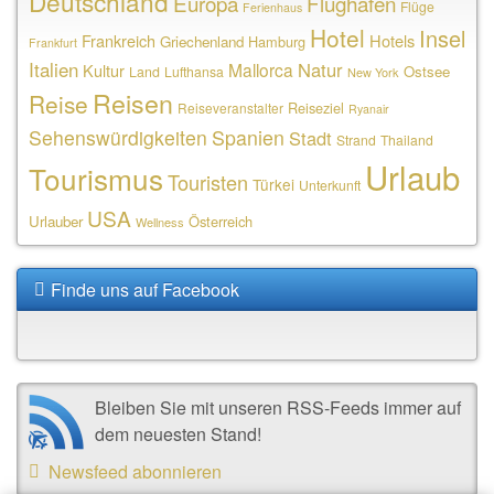
Deutschland
Europa
Flughäfen
Flüge
Ferienhaus
Hotel
Insel
Frankreich
Hotels
Griechenland
Hamburg
Frankfurt
Italien
Natur
Mallorca
Kultur
Ostsee
Land
Lufthansa
New York
Reisen
Reise
Reiseziel
Reiseveranstalter
Ryanair
Sehenswürdigkeiten
Spanien
Stadt
Strand
Thailand
Urlaub
Tourismus
Touristen
Türkei
Unterkunft
USA
Urlauber
Österreich
Wellness
Finde uns auf Facebook
Bleiben Sie mit unseren RSS-Feeds immer auf
dem neuesten Stand!
Newsfeed abonnieren