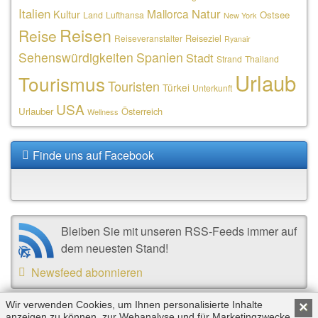
Italien
Natur
Mallorca
Kultur
Ostsee
Land
Lufthansa
New York
Reisen
Reise
Reiseziel
Reiseveranstalter
Ryanair
Sehenswürdigkeiten
Spanien
Stadt
Strand
Thailand
Urlaub
Tourismus
Touristen
Türkei
Unterkunft
USA
Urlauber
Österreich
Wellness
Finde uns auf Facebook
Bleiben Sie mit unseren RSS-Feeds immer auf
dem neuesten Stand!
Newsfeed abonnieren
Wir verwenden Cookies, um Ihnen personalisierte Inhalte
×
anzeigen zu können, zur Webanalyse und für Marketingzwecke.