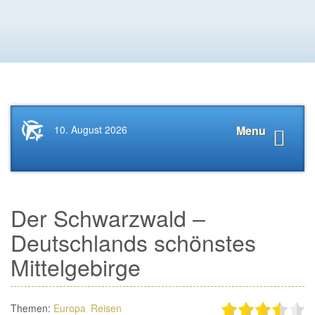
Startseite
Navigat
10. August 2026
Menu
News.Tourismus.com
anzeige
Der Schwarzwald –
Deutschlands schönstes
Mittelgebirge
Themen:
Europa
Reisen