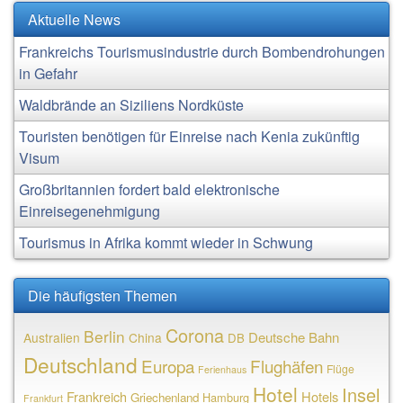
Aktuelle News
Frankreichs Tourismusindustrie durch Bombendrohungen
in Gefahr
Waldbrände an Siziliens Nordküste
Touristen benötigen für Einreise nach Kenia zukünftig
Visum
Großbritannien fordert bald elektronische
Einreisegenehmigung
Tourismus in Afrika kommt wieder in Schwung
Die häufigsten Themen
Corona
Berlin
Deutsche Bahn
Australien
China
DB
Deutschland
Europa
Flughäfen
Flüge
Ferienhaus
Hotel
Insel
Frankreich
Hotels
Griechenland
Hamburg
Frankfurt