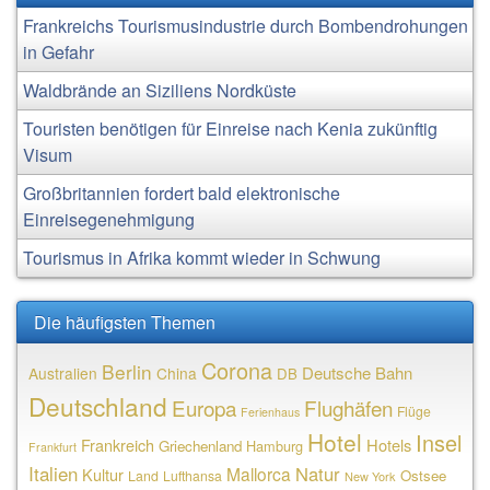
Frankreichs Tourismusindustrie durch Bombendrohungen
in Gefahr
Waldbrände an Siziliens Nordküste
Touristen benötigen für Einreise nach Kenia zukünftig
Visum
Großbritannien fordert bald elektronische
Einreisegenehmigung
Tourismus in Afrika kommt wieder in Schwung
Die häufigsten Themen
Corona
Berlin
Deutsche Bahn
Australien
China
DB
Deutschland
Europa
Flughäfen
Flüge
Ferienhaus
Hotel
Insel
Frankreich
Hotels
Griechenland
Hamburg
Frankfurt
Italien
Natur
Mallorca
Kultur
Ostsee
Land
Lufthansa
New York