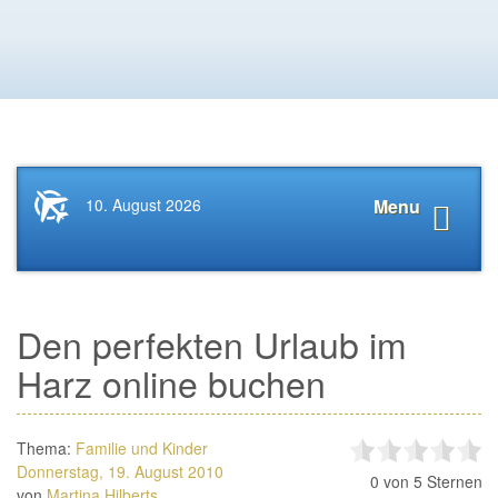
Startseite
Navigat
10. August 2026
Menu
News.Tourismus.com
anzeige
Den perfekten Urlaub im
Harz online buchen
Thema:
Familie und Kinder
Donnerstag, 19. August 2010
0
von 5 Sternen
von
Martina Hilberts