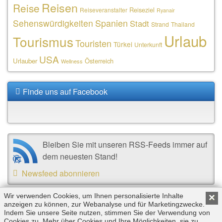
Reisen
Reise
Reiseziel
Reiseveranstalter
Ryanair
Sehenswürdigkeiten
Spanien
Stadt
Strand
Thailand
Urlaub
Tourismus
Touristen
Türkei
Unterkunft
USA
Urlauber
Österreich
Wellness
Finde uns auf Facebook
Bleiben Sie mit unseren RSS-Feeds immer auf
dem neuesten Stand!
Newsfeed abonnieren
Wir verwenden Cookies, um Ihnen personalisierte Inhalte
×
anzeigen zu können, zur Webanalyse und für Marketingzwecke.
Copyright © 2026 by Triplemind GmbH. Alle Rechte
Indem Sie unsere Seite nutzen, stimmen Sie der Verwendung von
vorbehalten. |
Impressum
|
Datenschutz
Cookies zu. Mehr über Cookies und Ihre Möglichkeiten, sie zu