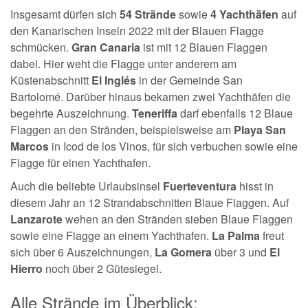
Insgesamt dürfen sich
54 Strände
sowie
4 Yachthäfen
auf
den Kanarischen Inseln 2022 mit der Blauen Flagge
schmücken.
Gran Canaria
ist mit 12 Blauen Flaggen
dabei. Hier weht die Flagge unter anderem am
Küstenabschnitt
El Inglés
in der Gemeinde San
Bartolomé. Darüber hinaus bekamen zwei Yachthäfen die
begehrte Auszeichnung.
Teneriffa
darf ebenfalls 12 Blaue
Flaggen an den Stränden, beispielsweise am
Playa San
Marcos
in Icod de los Vinos, für sich verbuchen sowie eine
Flagge für einen Yachthafen.
Auch die beliebte Urlaubsinsel
Fuerteventura
hisst in
diesem Jahr an 12 Strandabschnitten Blaue Flaggen. Auf
Lanzarote
wehen an den Stränden sieben Blaue Flaggen
sowie eine Flagge an einem Yachthafen.
La Palma
freut
sich über 6 Auszeichnungen,
La Gomera
über 3 und
El
Hierro
noch über 2 Gütesiegel.
Alle Strände im Überblick: