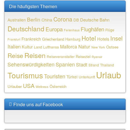
Die häufigsten Themen
Corona
Berlin
Deutsche Bahn
Australien
China
DB
Deutschland
Europa
Flughäfen
Flüge
Ferienhaus
Hotel
Insel
Frankreich
Hotels
Griechenland
Hamburg
Frankfurt
Italien
Natur
Mallorca
Kultur
Ostsee
Land
Lufthansa
New York
Reisen
Reise
Reiseziel
Reiseveranstalter
Ryanair
Sehenswürdigkeiten
Spanien
Stadt
Strand
Thailand
Urlaub
Tourismus
Touristen
Türkei
Unterkunft
USA
Urlauber
Österreich
Wellness
Finde uns auf Facebook