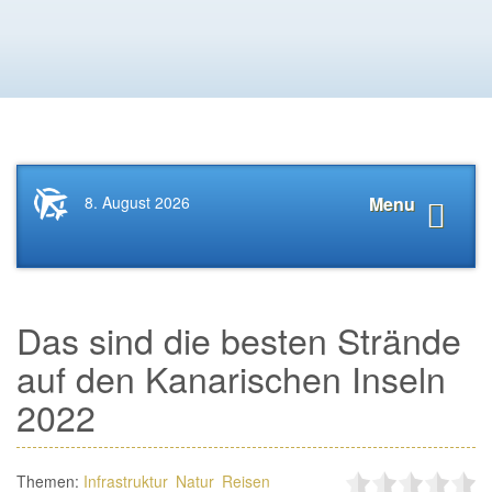
Startseite
Navigat
8. August 2026
Menu
News.Tourismus.com
anzeige
Das sind die besten Strände
auf den Kanarischen Inseln
2022
Themen:
Infrastruktur
Natur
Reisen