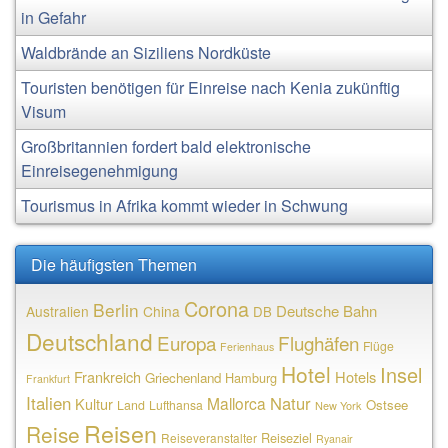
in Gefahr
Waldbrände an Siziliens Nordküste
Touristen benötigen für Einreise nach Kenia zukünftig
Visum
Großbritannien fordert bald elektronische
Einreisegenehmigung
Tourismus in Afrika kommt wieder in Schwung
Die häufigsten Themen
Corona
Berlin
Deutsche Bahn
Australien
China
DB
Deutschland
Europa
Flughäfen
Flüge
Ferienhaus
Hotel
Insel
Frankreich
Hotels
Griechenland
Hamburg
Frankfurt
Italien
Natur
Mallorca
Kultur
Ostsee
Land
Lufthansa
New York
Reisen
Reise
Reiseziel
Reiseveranstalter
Ryanair