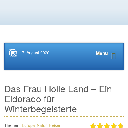
Startseite
Navigat
7. August 2026
Menu
News.Tourismus.com
anzeige
Das Frau Holle Land – Ein
Eldorado für
Winterbegeisterte
Themen:
Europa
Natur
Reisen