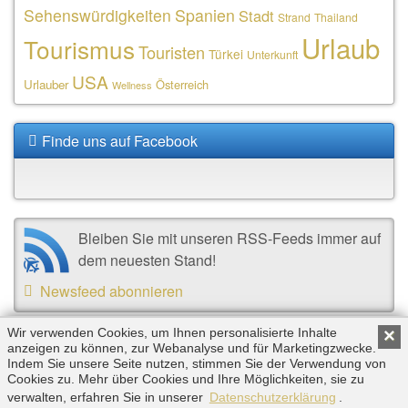
Sehenswürdigkeiten
Spanien
Stadt
Strand
Thailand
Urlaub
Tourismus
Touristen
Türkei
Unterkunft
USA
Urlauber
Österreich
Wellness
Finde uns auf Facebook
Bleiben Sie mit unseren RSS-Feeds immer auf
dem neuesten Stand!
Newsfeed abonnieren
Wir verwenden Cookies, um Ihnen personalisierte Inhalte
×
Copyright © 2026 by Triplemind GmbH. Alle Rechte
anzeigen zu können, zur Webanalyse und für Marketingzwecke.
Indem Sie unsere Seite nutzen, stimmen Sie der Verwendung von
vorbehalten. |
Impressum
|
Datenschutz
Cookies zu. Mehr über Cookies und Ihre Möglichkeiten, sie zu
verwalten, erfahren Sie in unserer
Datenschutzerklärung
.