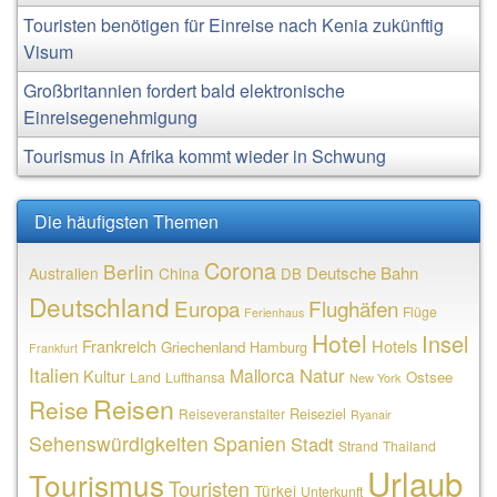
Touristen benötigen für Einreise nach Kenia zukünftig
Visum
Großbritannien fordert bald elektronische
Einreisegenehmigung
Tourismus in Afrika kommt wieder in Schwung
Die häufigsten Themen
Corona
Berlin
Deutsche Bahn
Australien
China
DB
Deutschland
Europa
Flughäfen
Flüge
Ferienhaus
Hotel
Insel
Frankreich
Hotels
Griechenland
Hamburg
Frankfurt
Italien
Natur
Mallorca
Kultur
Ostsee
Land
Lufthansa
New York
Reisen
Reise
Reiseziel
Reiseveranstalter
Ryanair
Sehenswürdigkeiten
Spanien
Stadt
Strand
Thailand
Urlaub
Tourismus
Touristen
Türkei
Unterkunft