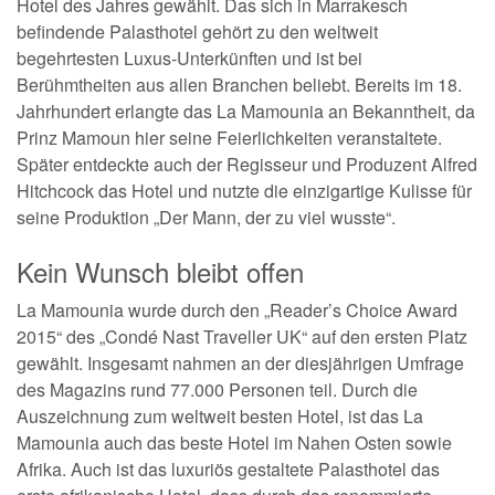
Hotel des Jahres gewählt. Das sich in Marrakesch
befindende Palasthotel gehört zu den weltweit
begehrtesten Luxus-Unterkünften und ist bei
Berühmtheiten aus allen Branchen beliebt. Bereits im 18.
Jahrhundert erlangte das La Mamounia an Bekanntheit, da
Prinz Mamoun hier seine Feierlichkeiten veranstaltete.
Später entdeckte auch der Regisseur und Produzent Alfred
Hitchcock das Hotel und nutzte die einzigartige Kulisse für
seine Produktion „Der Mann, der zu viel wusste“.
Kein Wunsch bleibt offen
La Mamounia wurde durch den „Reader’s Choice Award
2015“ des „Condé Nast Traveller UK“ auf den ersten Platz
gewählt. Insgesamt nahmen an der diesjährigen Umfrage
des Magazins rund 77.000 Personen teil. Durch die
Auszeichnung zum weltweit besten Hotel, ist das La
Mamounia auch das beste Hotel im Nahen Osten sowie
Afrika. Auch ist das luxuriös gestaltete Palasthotel das