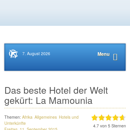
Startseite
Navigat
7. August 2026
Menu
News.Tourismus.com
anzeige
Das beste Hotel der Welt
gekürt: La Mamounia
Themen:
Afrika
Allgemeines
Hotels und
Unterkünfte
4.7
von 5 Sternen
Freitag, 11. September 2015