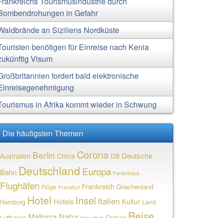
Frankreichs Tourismusindustrie durch
Bombendrohungen in Gefahr
Waldbrände an Siziliens Nordküste
Touristen benötigen für Einreise nach Kenia
zukünftig Visum
Großbritannien fordert bald elektronische
Einreisegenehmigung
Tourismus in Afrika kommt wieder in Schwung
Die häufigsten Themen
Corona
Berlin
Deutsche
Australien
China
DB
Deutschland
Europa
Bahn
Ferienhaus
Flughäfen
Frankreich
Griechenland
Flüge
Frankfurt
Hotel
Insel
Italien
Hotels
Kultur
Hamburg
Land
Reise
Natur
Mallorca
Ostsee
Lufthansa
New York