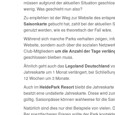
müssen aufgrund der aktuellen Situation geschloss
wenig. Was geschieht nun also?
Zu empfehlen ist der Weg zur Website des entspr
Saisonkarte
gebucht hat, zahlt bei der aktuellen S
genutzt werden, wie es theoretisch der Fall wäre.
Während sich manche Parks verhalten zeigen, infor
Website, sondern auch über die sozialen Netzwerk
Club-Mitgliedern
um die Anzahl der Tage verlän
geschlossen bleiben muss.
Ähnlich geht auch das
Legoland Deutschland
vo
Jahreskarte um 1 Monat verlängert, bei Schließun
12 Wochen um 3 Monate.
Auch im
HeidePark Resort
bleibt die Jahreskarte 
besitzt eine undatierte Jahreskarte. Diese wird zum
gültig. Saisonpässe können wahlweise für die Sais
Natürlich sind dies nur drei Beispiele von vielen.
Bei spezifischeren Fragen sollte der Park kontakt