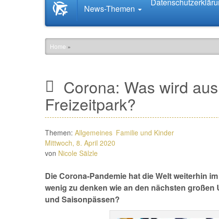
Datenschutzerklär
Startseite
News-Themen
News.Tourismus.com
Home
»
Corona: Was wird aus 
Freizeitpark?
Themen:
Allgemeines
Familie und Kinder
Mittwoch, 8. April 2020
von
Nicole Sälzle
Die Corona-Pandemie hat die Welt weiterhin im 
wenig zu denken wie an den nächsten großen U
und Saisonpässen?