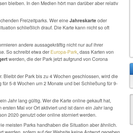
en bleiben. In den Medien hört man darüber aber relativ
echenden Freizeitparks. Wer eine
Jahreskarte
oder
ituation schließlich drauf. Die Karte kann nicht so oft
mieren andere aussagekräftig nicht nur auf ihrer
e. So schreibt etwa der
Europa-Park
, dass Karten von
gert
werden, die der Park jetzt aufgrund von Corona
r. Bleibt der Park bis zu 4 Wochen geschlossen, wird die
g für 5-8 Wochen um 2 Monate und bei Schließung für 9-
ein Jahr lang gültig. Wer die Karte online gekauft hat,
 ersten Mal vor Ort aktiviert und ist dann ein Jahr lang
on 2020 genutzt oder online storniert werden.
 Die meisten Parks handhaben die Situation aber ähnlich.
iert werden, sofern auf der Website keine Antwort gegeben