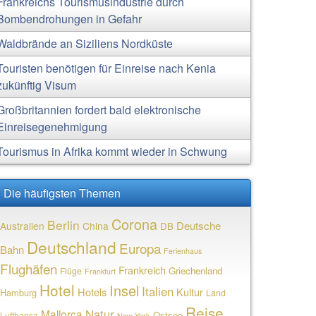
Frankreichs Tourismusindustrie durch
Bombendrohungen in Gefahr
Waldbrände an Siziliens Nordküste
Touristen benötigen für Einreise nach Kenia
zukünftig Visum
Großbritannien fordert bald elektronische
Einreisegenehmigung
Tourismus in Afrika kommt wieder in Schwung
Die häufigsten Themen
Corona
Berlin
Deutsche
Australien
China
DB
Deutschland
Europa
Bahn
Ferienhaus
Flughäfen
Frankreich
Griechenland
Flüge
Frankfurt
Hotel
Insel
Italien
Hotels
Kultur
Hamburg
Land
Reise
Natur
Mallorca
Ostsee
Lufthansa
New York