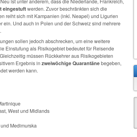
Neu ist unter anderem, dass die Niederlande, Frankreich,
t eingestuft
werden. Zuvor beschränkten sich die
n reiht sich mit Kampanien (inkl. Neapel) und Ligurien
r ein. Und auch in Polen und der Schweiz sind mehrere
.
nungen sollen jedoch abschrecken, um eine weitere
Die Einstufung als Risikogebiet bedeutet für Reisende
 Gleichzeitig müssen Rückkehrer aus Risikogebieten
sitivem Ergebnis in
zweiwöchige Quarantäne
begeben,
endet werden kann.
Martinique
ast, West und Midlands
b und Medimurska