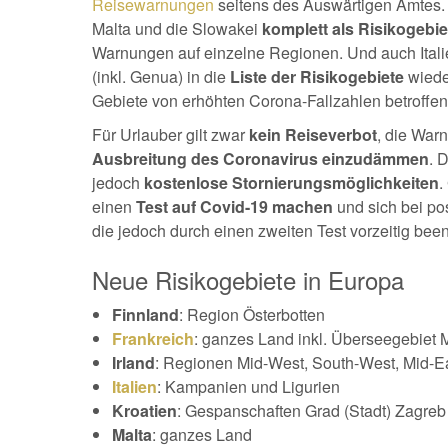
Reisewarnungen
seitens des Auswärtigen Amtes. 
Malta und die Slowakei
komplett als Risikogebie
Warnungen auf einzelne Regionen. Und auch Italie
(inkl. Genua) in die
Liste der Risikogebiete
wiede
Gebiete von erhöhten Corona-Fallzahlen betroffen
Für Urlauber gilt zwar
kein Reiseverbot
, die War
Ausbreitung des Coronavirus einzudämmen
. 
jedoch
kostenlose Stornierungsmöglichkeiten
.
einen
Test auf Covid-19 machen
und sich bei po
die jedoch durch einen zweiten Test vorzeitig be
Neue Risikogebiete in Europa
Finnland
: Region Österbotten
Frankreich
: ganzes Land inkl. Überseegebiet 
Irland
: Regionen Mid-West, South-West, Mid-E
Italien
: Kampanien und Ligurien
Kroatien
: Gespanschaften Grad (Stadt) Zagre
Malta
: ganzes Land