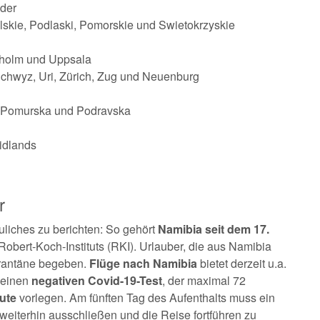
nder
skie, Podlaski, Pomorskie und Swietokrzyskie
kholm und Uppsala
Schwyz, Uri, Zürich, Zug und Neuenburg
, Pomurska und Podravska
idlands
r
uliches zu berichten: So gehört
Namibia seit dem 17.
obert-Koch-Instituts (RKI). Urlauber, die aus Namibia
arantäne begeben.
Flüge nach Namibia
bietet derzeit u.a.
 einen
negativen Covid-19-Test
, der maximal 72
ute
vorlegen. Am fünften Tag des Aufenthalts muss ein
weiterhin ausschließen und die Reise fortführen zu