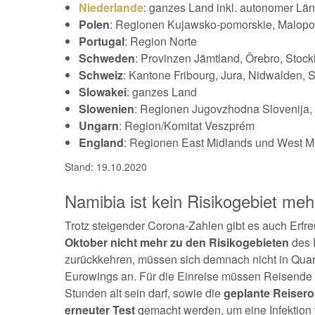
Niederlande
: ganzes Land inkl. autonomer Lä
Polen
: Regionen Kujawsko-pomorskie, Malopol
Portugal
: Region Norte
Schweden
: Provinzen Jämtland, Örebro, Stoc
Schweiz
: Kantone Fribourg, Jura, Nidwalden, 
Slowakei
: ganzes Land
Slowenien
: Regionen Jugovzhodna Slovenija
Ungarn
: Region/Komitat Veszprém
England
: Regionen East Midlands und West M
Stand: 19.10.2020
Namibia ist kein Risikogebiet meh
Trotz steigender Corona-Zahlen gibt es auch Erfre
Oktober nicht mehr zu den Risikogebieten
des R
zurückkehren, müssen sich demnach nicht in Qu
Eurowings an. Für die Einreise müssen Reisende
Stunden alt sein darf, sowie die
geplante Reisero
erneuter Test
gemacht werden, um eine Infektion 