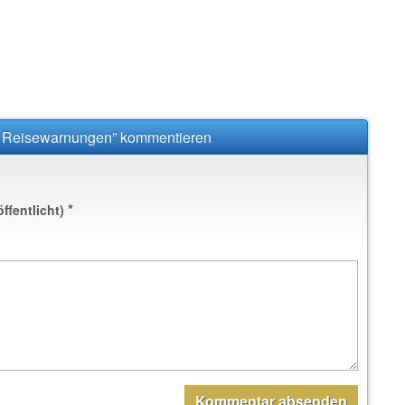
n Reisewarnungen” kommentieren
*
öffentlicht)