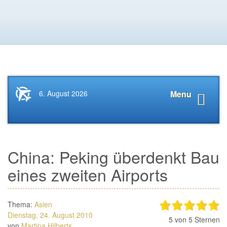
Startseite
Navigat
6. August 2026
Menu
News.Tourismus.com
anzeige
China: Peking überdenkt Bau
eines zweiten Airports
Thema:
Asien
Dienstag, 24. August 2010
5
von 5 Sternen
von
Martina Hilberts