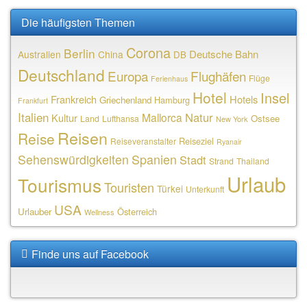
Die häufigsten Themen
Corona
Berlin
Deutsche Bahn
Australien
China
DB
Deutschland
Europa
Flughäfen
Flüge
Ferienhaus
Hotel
Insel
Frankreich
Hotels
Griechenland
Hamburg
Frankfurt
Italien
Natur
Mallorca
Kultur
Ostsee
Land
Lufthansa
New York
Reisen
Reise
Reiseziel
Reiseveranstalter
Ryanair
Sehenswürdigkeiten
Spanien
Stadt
Strand
Thailand
Urlaub
Tourismus
Touristen
Türkei
Unterkunft
USA
Urlauber
Österreich
Wellness
Finde uns auf Facebook