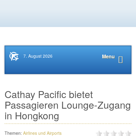
Startseite
Navigat
7. August 2026
Menu
News.Tourismus.com
anzeige
Cathay Pacific bietet
Passagieren Lounge-Zugang
in Hongkong
Themen:
Airlines und Airports