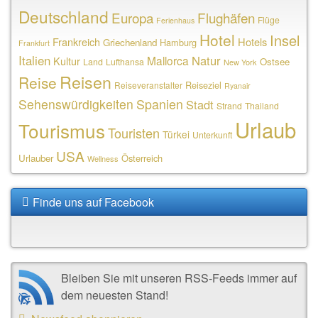
Deutschland
Europa
Flughäfen
Flüge
Ferienhaus
Hotel
Insel
Frankreich
Hotels
Griechenland
Hamburg
Frankfurt
Italien
Natur
Mallorca
Kultur
Ostsee
Land
Lufthansa
New York
Reisen
Reise
Reiseziel
Reiseveranstalter
Ryanair
Sehenswürdigkeiten
Spanien
Stadt
Strand
Thailand
Urlaub
Tourismus
Touristen
Türkei
Unterkunft
USA
Urlauber
Österreich
Wellness
Finde uns auf Facebook
Bleiben Sie mit unseren RSS-Feeds immer auf
dem neuesten Stand!