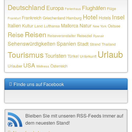
Deutschland
Europa
Flughäfen
Flüge
Ferienhaus
Hotel
Insel
Frankreich
Hotels
Griechenland
Hamburg
Frankfurt
Italien
Natur
Mallorca
Kultur
Ostsee
Land
Lufthansa
New York
Reisen
Reise
Reiseziel
Reiseveranstalter
Ryanair
Sehenswürdigkeiten
Spanien
Stadt
Strand
Thailand
Urlaub
Tourismus
Touristen
Türkei
Unterkunft
USA
Urlauber
Österreich
Wellness
Finde uns auf Facebook
Bleiben Sie mit unseren RSS-Feeds immer auf
dem neuesten Stand!