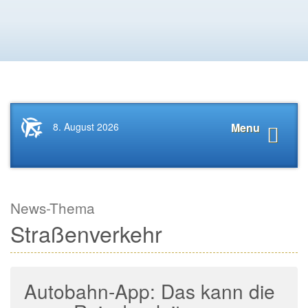
Startseite
Navigat
8. August 2026
Menu
News.Tourismus.com
anzeige
News-Thema
Straßenverkehr
Autobahn-App: Das kann die