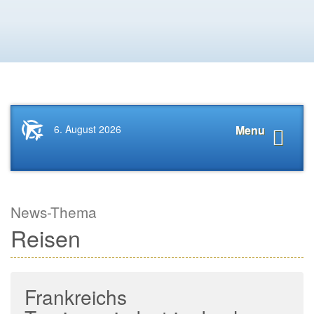
Startseite
Navigat
6. August 2026
Menu
News.Tourismus.com
anzeige
News-Thema
Reisen
Frankreichs