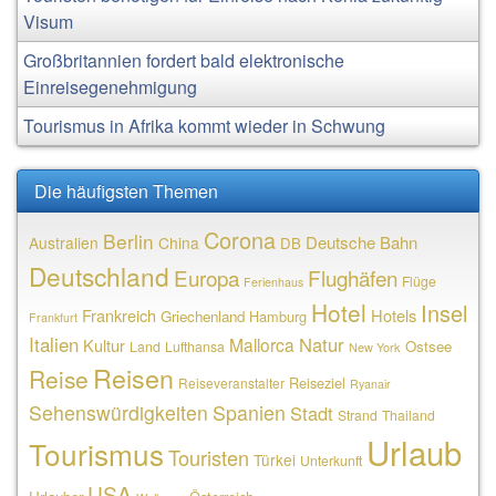
Visum
Großbritannien fordert bald elektronische
Einreisegenehmigung
Tourismus in Afrika kommt wieder in Schwung
Die häufigsten Themen
Corona
Berlin
Deutsche Bahn
Australien
China
DB
Deutschland
Europa
Flughäfen
Flüge
Ferienhaus
Hotel
Insel
Frankreich
Hotels
Griechenland
Hamburg
Frankfurt
Italien
Natur
Mallorca
Kultur
Ostsee
Land
Lufthansa
New York
Reisen
Reise
Reiseziel
Reiseveranstalter
Ryanair
Sehenswürdigkeiten
Spanien
Stadt
Strand
Thailand
Urlaub
Tourismus
Touristen
Türkei
Unterkunft
USA