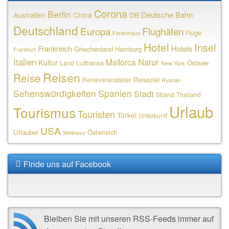
Corona
Berlin
Deutsche Bahn
Australien
China
DB
Deutschland
Europa
Flughäfen
Flüge
Ferienhaus
Hotel
Insel
Frankreich
Hotels
Griechenland
Hamburg
Frankfurt
Italien
Natur
Mallorca
Kultur
Ostsee
Land
Lufthansa
New York
Reisen
Reise
Reiseziel
Reiseveranstalter
Ryanair
Sehenswürdigkeiten
Spanien
Stadt
Strand
Thailand
Urlaub
Tourismus
Touristen
Türkei
Unterkunft
USA
Urlauber
Österreich
Wellness
Finde uns auf Facebook
Bleiben Sie mit unseren RSS-Feeds immer auf