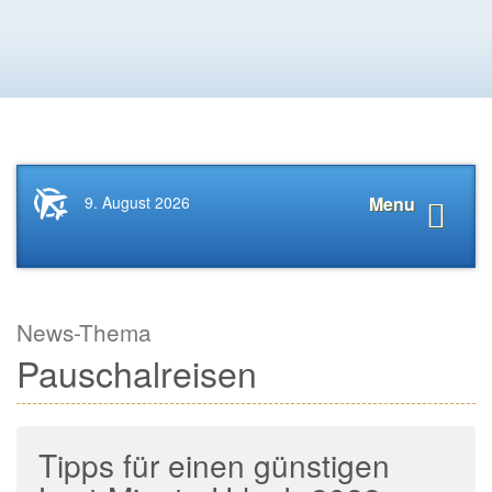
Startseite
Navigat
9. August 2026
Menu
News.Tourismus.com
anzeige
News-Thema
Pauschalreisen
Tipps für einen günstigen