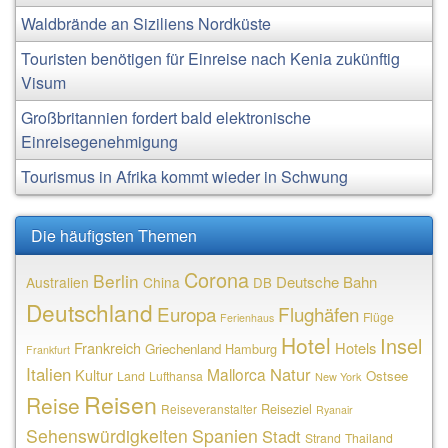
Waldbrände an Siziliens Nordküste
Touristen benötigen für Einreise nach Kenia zukünftig
Visum
Großbritannien fordert bald elektronische
Einreisegenehmigung
Tourismus in Afrika kommt wieder in Schwung
Die häufigsten Themen
Corona
Berlin
Deutsche Bahn
Australien
China
DB
Deutschland
Europa
Flughäfen
Flüge
Ferienhaus
Hotel
Insel
Frankreich
Hotels
Griechenland
Hamburg
Frankfurt
Italien
Natur
Mallorca
Kultur
Ostsee
Land
Lufthansa
New York
Reisen
Reise
Reiseziel
Reiseveranstalter
Ryanair
Sehenswürdigkeiten
Spanien
Stadt
Strand
Thailand