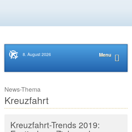
Startseite
Navigat
8. August 2026
Menu
News.Tourismus.com
anzeige
News-Thema
Kreuzfahrt
Kreuzfahrt-Trends 2019: