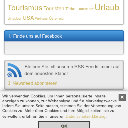
Urlaub
Tourismus
Touristen
Türkei
Unterkunft
USA
Urlauber
Österreich
Wellness
Finde uns auf Facebook
Bleiben Sie mit unseren RSS-Feeds immer auf
dem neuesten Stand!
Newsfeed abonnieren
Wir verwenden Cookies, um Ihnen personalisierte Inhalte
×
anzeigen zu können, zur Webanalyse und für Marketingzwecke.
Copyright © 2026 by Triplemind GmbH. Alle Rechte
Indem Sie unsere Seite nutzen, stimmen Sie der Verwendung von
vorbehalten. |
Impressum
|
Datenschutz
Cookies zu. Mehr über Cookies und Ihre Möglichkeiten, sie zu
verwalten, erfahren Sie in unserer
Datenschutzerklärung
.
OK