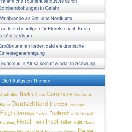
Frankreichs Tourismusindustrie durch
Bombendrohungen in Gefahr
Waldbrände an Siziliens Nordküste
Touristen benötigen für Einreise nach Kenia
zukünftig Visum
Großbritannien fordert bald elektronische
Einreisegenehmigung
Tourismus in Afrika kommt wieder in Schwung
Die häufigsten Themen
Corona
Berlin
Deutsche
Australien
China
DB
Deutschland
Europa
Bahn
Ferienhaus
Flughäfen
Frankreich
Griechenland
Flüge
Frankfurt
Hotel
Insel
Italien
Hotels
Kultur
Hamburg
Land
Reise
Natur
Mallorca
Ostsee
Lufthansa
New York