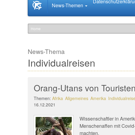
Datenschutzerklär
Startseite
News-Themen
News.Tourismus.com
Home
News-Thema
Individualreisen
Orang-Utans von Touristen 
Themen:
Afrika
Allgemeines
Amerika
Individualreis
16.12.2021
Wissenschaftler in Ameri
Menschenaffen mit Covid-19
machten.