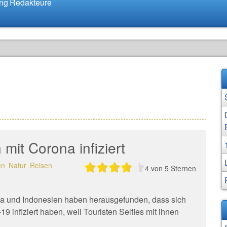
ung
Redakteure
mit Corona infiziert
en
Natur
Reisen
4
von 5 Sternen
ka und Indonesien haben herausgefunden, dass sich
 infiziert haben, weil Touristen Selfies mit ihnen