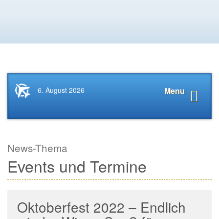
Startseite
Navigat
6. August 2026
Menu
News.Tourismus.com
anzeige
News-Thema
Events und Termine
Oktoberfest 2022 – Endlich