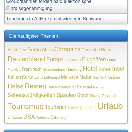
Großbritannien fordert bald elektronische
Einreisegenehmigung
Tourismus in Afrika kommt wieder in Schwung
Die häufigsten Themen
Corona
Berlin
Deutsche Bahn
Australien
China
DB
Deutschland
Europa
Flughäfen
Flüge
Ferienhaus
Hotel
Insel
Frankreich
Hotels
Griechenland
Hamburg
Frankfurt
Italien
Natur
Mallorca
Kultur
Ostsee
Land
Lufthansa
New York
Reisen
Reise
Reiseziel
Reiseveranstalter
Ryanair
Sehenswürdigkeiten
Spanien
Stadt
Strand
Thailand
Urlaub
Tourismus
Touristen
Türkei
Unterkunft
USA
Urlauber
Österreich
Wellness