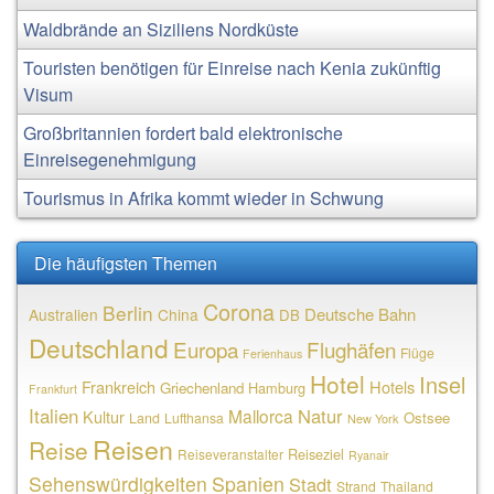
Waldbrände an Siziliens Nordküste
Touristen benötigen für Einreise nach Kenia zukünftig
Visum
Großbritannien fordert bald elektronische
Einreisegenehmigung
Tourismus in Afrika kommt wieder in Schwung
Die häufigsten Themen
Corona
Berlin
Deutsche Bahn
Australien
China
DB
Deutschland
Europa
Flughäfen
Flüge
Ferienhaus
Hotel
Insel
Frankreich
Hotels
Griechenland
Hamburg
Frankfurt
Italien
Natur
Mallorca
Kultur
Ostsee
Land
Lufthansa
New York
Reisen
Reise
Reiseziel
Reiseveranstalter
Ryanair
Sehenswürdigkeiten
Spanien
Stadt
Strand
Thailand