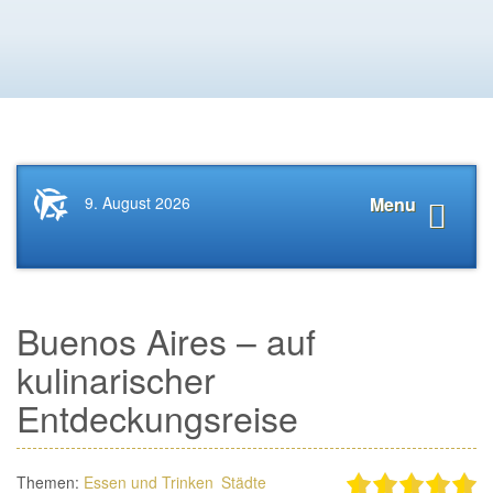
Startseite
Navigat
9. August 2026
Menu
News.Tourismus.com
anzeige
Buenos Aires – auf
kulinarischer
Entdeckungsreise
Themen:
Essen und Trinken
Städte