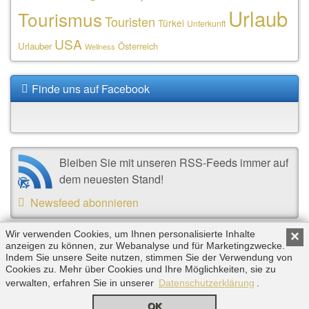
Urlaub
Tourismus
Touristen
Türkei
Unterkunft
USA
Urlauber
Österreich
Wellness
Finde uns auf Facebook
Bleiben Sie mit unseren RSS-Feeds immer auf
dem neuesten Stand!
Newsfeed abonnieren
Wir verwenden Cookies, um Ihnen personalisierte Inhalte
×
anzeigen zu können, zur Webanalyse und für Marketingzwecke.
Copyright © 2026 by Triplemind GmbH. Alle Rechte
Indem Sie unsere Seite nutzen, stimmen Sie der Verwendung von
vorbehalten. |
Impressum
|
Datenschutz
Cookies zu. Mehr über Cookies und Ihre Möglichkeiten, sie zu
verwalten, erfahren Sie in unserer
Datenschutzerklärung
.
OK